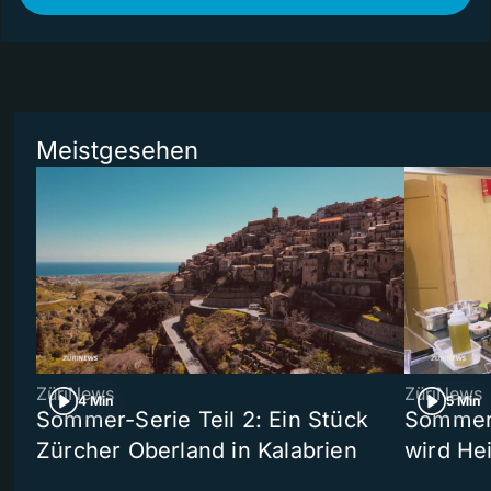
Meistgesehen
ZüriNews
ZüriNews
4 Min
5 Min
Sommer-Serie Teil 2: Ein Stück
Sommer-
Zürcher Oberland in Kalabrien
wird He