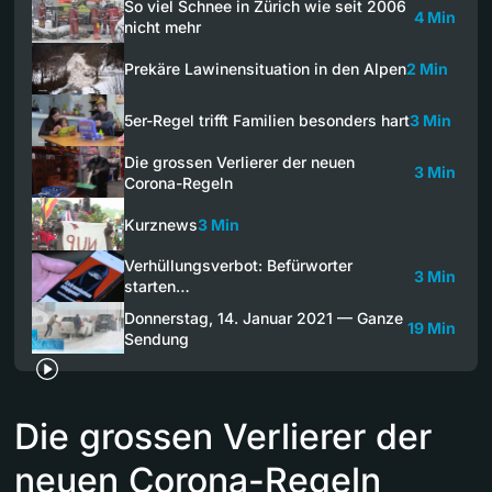
So viel Schnee in Zürich wie seit 2006
4 Min
nicht mehr
Prekäre Lawinensituation in den Alpen
2 Min
5er-Regel trifft Familien besonders hart
3 Min
Die grossen Verlierer der neuen
3 Min
Corona-Regeln
Kurznews
3 Min
Verhüllungsverbot: Befürworter
3 Min
starten…
Donnerstag, 14. Januar 2021 — Ganze
19 Min
Sendung
Die grossen Verlierer der
neuen Corona-Regeln