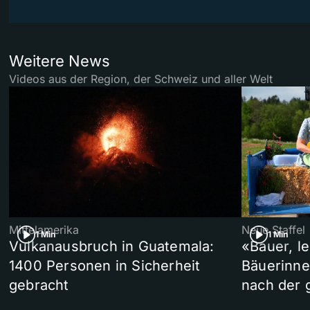
Weitere News
Videos aus der Region, der Schweiz und aller Welt
Mittelamerika
Neue Staffel
1 Min
1 Min
Vulkanausbruch in Guatemala:
«Bauer, l
1400 Personen in Sicherheit
Bäuerinne
gebracht
nach der 