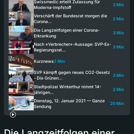
Swissmedic erteilt Zulassung für
3 Min
Moderna-Impfstoff
Verschärft der Bundesrat morgen die
2 Min
Corona…
Die Langzeitfolgen einer Corona-
3 Min
Erkrankung
Nach «Verbrecher»-Aussage: SVP-Ex-
3 Min
Regierungsrat…
Kurznews
2 Min
SVP kämpft gegen neues CO2-Gesetz
3 Min
- Die Grünen…
Stadtpolizei Winterthur nimmt 14-
2 Min
jährigen…
Dienstag, 12. Januar 2021 — Ganze
20 Min
Sendung
Die Langzeitfolgen einer