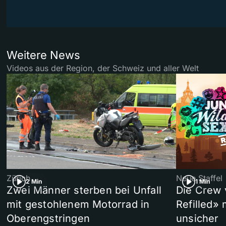
Weitere News
Videos aus der Region, der Schweiz und aller Welt
Zürich
Neue Staffel
2 Min
1 Min
Zwei Männer sterben bei Unfall
Die Crew 
mit gestohlenem Motorrad in
Refilled»
Oberengstringen
unsicher