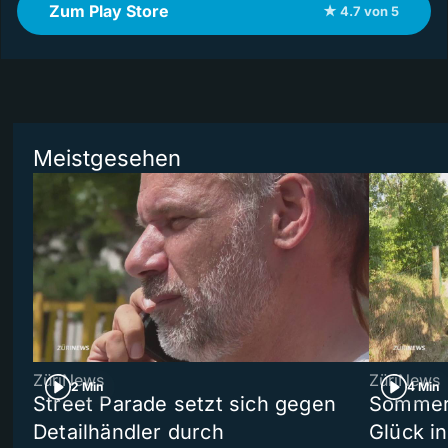
Zum Play Store
★ 4.7 von 5
Meistgesehen
ZüriNews
ZüriNews
2 Min
4 Min
Street Parade setzt sich gegen
Sommers
Detailhändler durch
Glück i