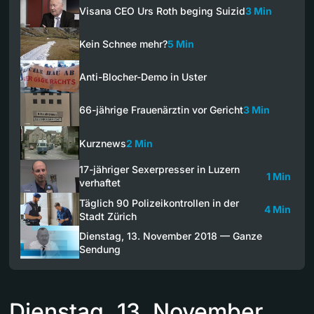
Visana CEO Urs Roth beging Suizid
3 Min
Kein Schnee mehr?
5 Min
Anti-Blocher-Demo in Uster
66-jährige Frauenärztin vor Gericht
3 Min
Kurznews
2 Min
17-jähriger Sexerpresser in Luzern
1 Min
verhaftet
Täglich 90 Polizeikontrollen in der
4 Min
Stadt Zürich
Dienstag, 13. November 2018 — Ganze
Sendung
Dienstag, 13. November