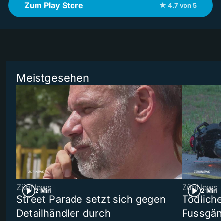
Zum Play Store
★ 4.7 von 5
Meistgesehen
ZüriNews
ZüriNews
2 Min
2 Min
Street Parade setzt sich gegen
Tödlich
Detailhändler durch
Fussgän