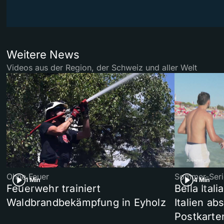
Weitere News
Videos aus der Region, der Schweiz und aller Welt
Ohne Feuer
Sommer-Seri
1 Min
4 Min
Feuerwehr trainiert
Bella Ital
Waldbrandbekämpfung in Eyholz
Italien ab
Postkarte