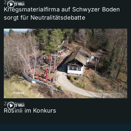
ZüriNews
3 Min
Kriegsmaterialfirma auf Schwyzer Boden
sorgt für Neutralitätsdebatte
ZüriNews
3 Min
Rosinli im Konkurs