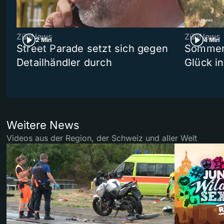
ZüriNews
ZüriNews
2 Min
4 Min
Street Parade setzt sich gegen
Sommers
Detailhändler durch
Glück i
Weitere News
Videos aus der Region, der Schweiz und aller Welt