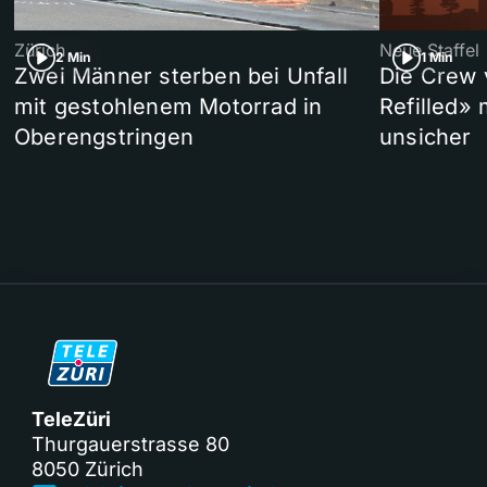
Zürich
Neue Staffel
2 Min
1 Min
Zwei Männer sterben bei Unfall
Die Crew 
mit gestohlenem Motorrad in
Refilled»
Oberengstringen
unsicher
TeleZüri
Thurgauerstrasse 80
8050 Zürich