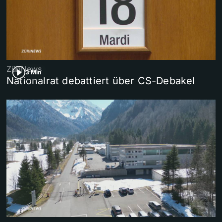
ZüriNews
3 Min
Nationalrat debattiert über CS-Debakel