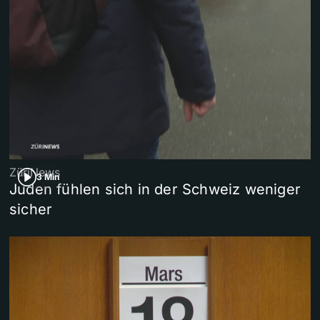
ZüriNews
3 Min
Juden fühlen sich in der Schweiz weniger
sicher