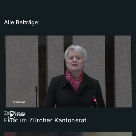
Alle Beiträge:
ZüriNews
3 Min
Eklat im Zürcher Kantonsrat