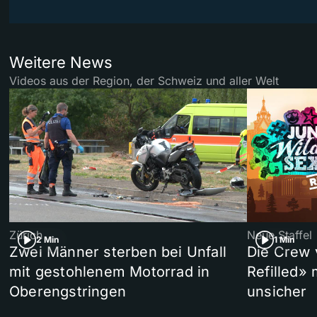
Weitere News
Videos aus der Region, der Schweiz und aller Welt
Zürich
Neue Staffel
2 Min
1 Min
Zwei Männer sterben bei Unfall
Die Crew 
mit gestohlenem Motorrad in
Refilled»
Oberengstringen
unsicher