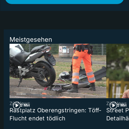
Meistgesehen
ZüriNews
ZüriNews
2 Min
2 Min
Rastplatz Oberengstringen: Töff-
Street 
Flucht endet tödlich
Detailh