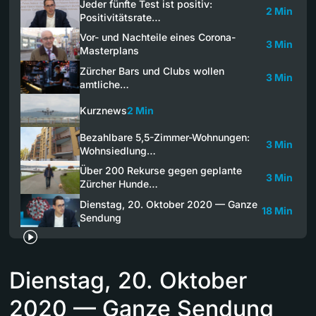
Jeder fünfte Test ist positiv:
2 Min
Positivitätsrate…
Vor- und Nachteile eines Corona-
3 Min
Masterplans
Zürcher Bars und Clubs wollen
3 Min
amtliche…
Kurznews
2 Min
Bezahlbare 5,5-Zimmer-Wohnungen:
3 Min
Wohnsiedlung…
Über 200 Rekurse gegen geplante
3 Min
Zürcher Hunde…
Dienstag, 20. Oktober 2020 — Ganze
18 Min
Sendung
Dienstag, 20. Oktober
2020 — Ganze Sendung