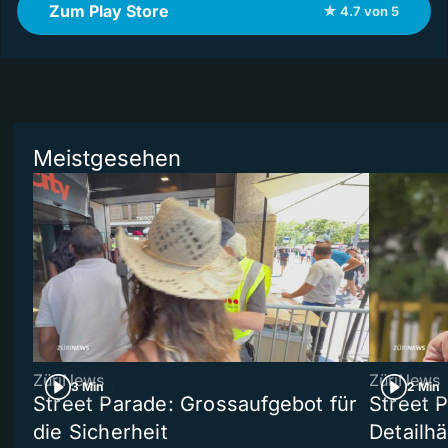
Zum Play Store
★ 4.7 von 5
Meistgesehen
ZüriNews
ZüriNews
3 Min
2 Min
Street Parade: Grossaufgebot für
Street 
die Sicherheit
Detailh