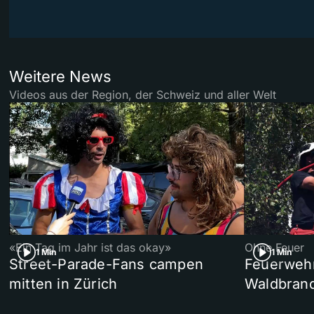
Weitere News
Videos aus der Region, der Schweiz und aller Welt
«Ein Tag im Jahr ist das okay»
Ohne Feuer
1 Min
1 Min
Street-Parade-Fans campen
Feuerwehr 
mitten in Zürich
Waldbrand