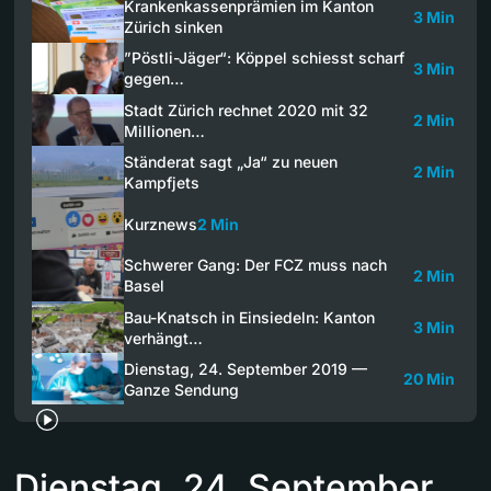
Krankenkassenprämien im Kanton
3 Min
Zürich sinken
”Pöstli-Jäger“: Köppel schiesst scharf
3 Min
gegen…
Stadt Zürich rechnet 2020 mit 32
2 Min
Millionen…
Ständerat sagt „Ja“ zu neuen
2 Min
Kampfjets
Kurznews
2 Min
Schwerer Gang: Der FCZ muss nach
2 Min
Basel
Bau-Knatsch in Einsiedeln: Kanton
3 Min
verhängt…
Dienstag, 24. September 2019 —
20 Min
Ganze Sendung
Dienstag, 24. September