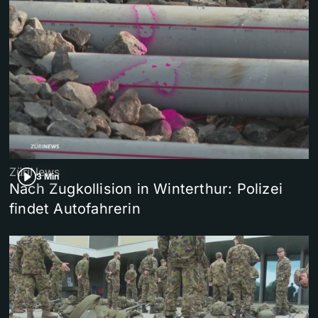
ZüriNews
3 Min
Nach Zugkollision in Winterthur: Polizei
findet Autofahrerin