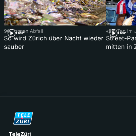
90 Tonnen Abfall
«Ein Tag im 
1 Min
1 Min
So wird Zürich über Nacht wieder
Street-P
sauber
mitten in 
TeleZüri