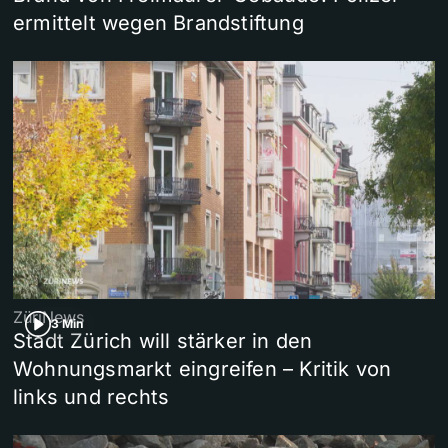
ermittelt wegen Brandstiftung
ZüriNews
3 Min
Stadt Zürich will stärker in den
Wohnungsmarkt eingreifen – Kritik von
links und rechts