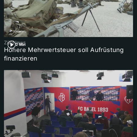
ZüriNews
2 Min
Höhere Mehrwertsteuer soll Aufrüstung
finanzieren