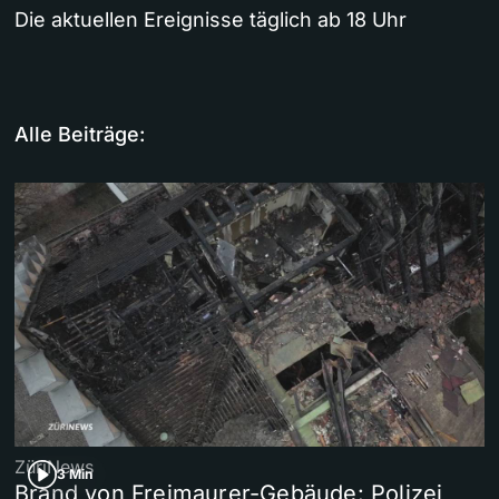
Die aktuellen Ereignisse täglich ab 18 Uhr
Alle Beiträge:
ZüriNews
3 Min
Brand von Freimaurer-Gebäude: Polizei