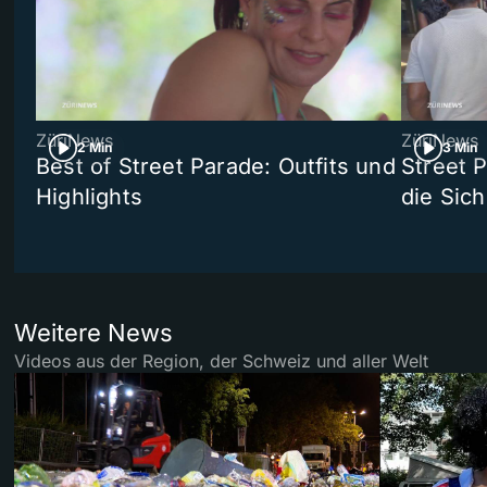
ZüriNews
ZüriNews
2 Min
3 Min
Best of Street Parade: Outfits und
Street 
Highlights
die Sich
Weitere News
Videos aus der Region, der Schweiz und aller Welt