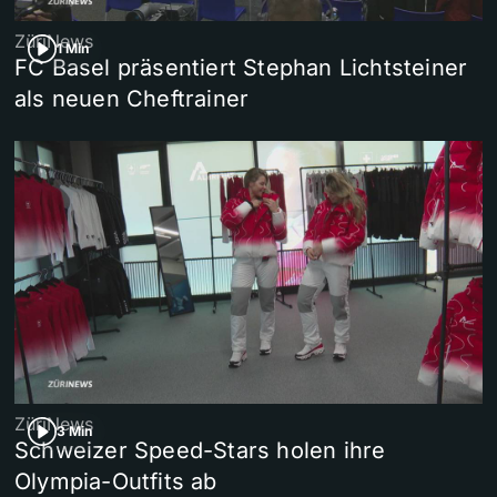
ZüriNews
1 Min
FC Basel präsentiert Stephan Lichtsteiner
als neuen Cheftrainer
ZüriNews
3 Min
Schweizer Speed-Stars holen ihre
Olympia-Outfits ab