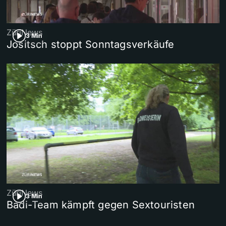
ZüriNews
3 Min
Jositsch stoppt Sonntagsverkäufe
ZüriNews
3 Min
Badi-Team kämpft gegen Sextouristen