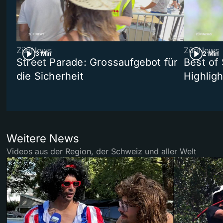
ZüriNews
ZüriNews
3 Min
2 Min
Street Parade: Grossaufgebot für
Best of 
die Sicherheit
Highligh
Weitere News
Videos aus der Region, der Schweiz und aller Welt