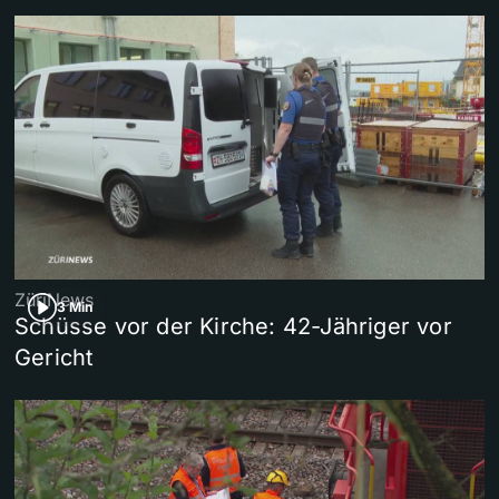
ZüriNews
3 Min
Schüsse vor der Kirche: 42-Jähriger vor
Gericht