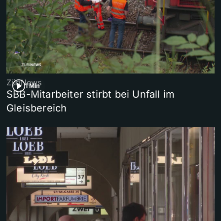
ZüriNews
1 Min
SBB-Mitarbeiter stirbt bei Unfall im
Gleisbereich