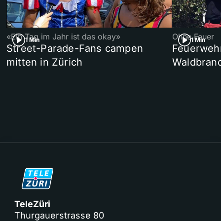
«Ein Tag im Jahr ist das okay»
Ohne Feuer
1 Min
1 Min
Street-Parade-Fans campen
Feuerwehr 
mitten in Zürich
Waldbrand
TeleZüri
Thurgauerstrasse 80