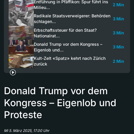
Entführung in Pfäffikon: Spur führt ins
2 Min
Milieu…
Radikale Staatsverweigerer: Behörden
3 Min
schlagen…
Erbschaftssteuer für den Staat?
3 Min
Nationalrat…
Donald Trump vor dem Kongress –
3 Min
Eigenlob und…
Kult-Zelt «Spatz» kehrt nach Zürich
2 Min
zurück
Donald Trump vor dem
Kongress – Eigenlob und
Proteste
Mi 5. März 2025, 17.00 Uhr