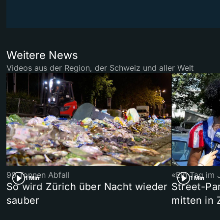
Weitere News
Videos aus der Region, der Schweiz und aller Welt
90 Tonnen Abfall
«Ein Tag im 
1 Min
1 Min
So wird Zürich über Nacht wieder
Street-P
sauber
mitten in 