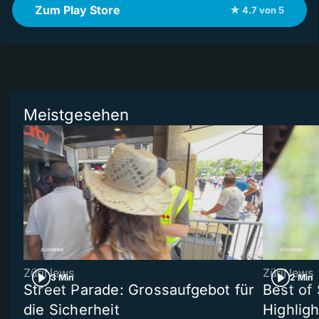
Zum Play Store
★ 4.7 von 5
Meistgesehen
ZüriNews
ZüriNews
3 Min
2 Min
Street Parade: Grossaufgebot für
Best of 
die Sicherheit
Highligh