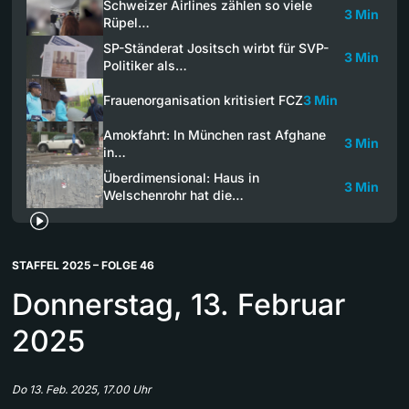
Schweizer Airlines zählen so viele
3 Min
Rüpel…
SP-Ständerat Jositsch wirbt für SVP-
3 Min
Politiker als…
Frauenorganisation kritisiert FCZ
3 Min
Amokfahrt: In München rast Afghane
3 Min
in…
Überdimensional: Haus in
3 Min
Welschenrohr hat die…
STAFFEL 2025 – FOLGE 46
Donnerstag, 13. Februar
2025
Do 13. Feb. 2025, 17.00 Uhr