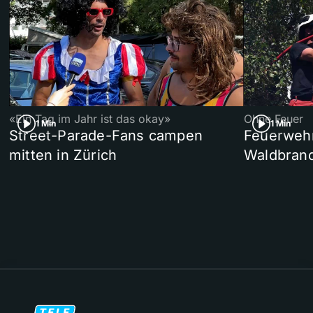
«Ein Tag im Jahr ist das okay»
Ohne Feuer
1 Min
1 Min
Street-Parade-Fans campen
Feuerwehr 
mitten in Zürich
Waldbrand