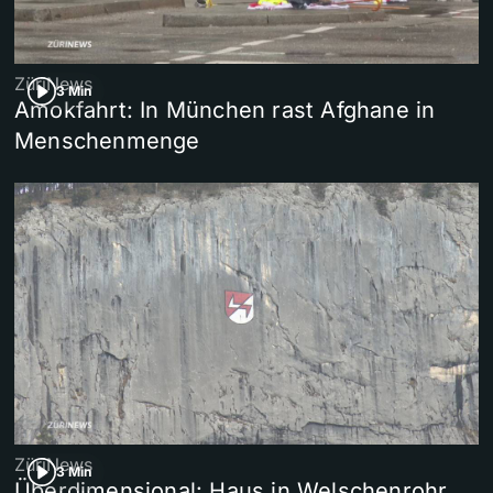
ZüriNews
3 Min
Amokfahrt: In München rast Afghane in
Menschenmenge
ZüriNews
3 Min
Überdimensional: Haus in Welschenrohr