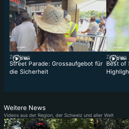
ZüriNews
ZüriNews
3 Min
2 Min
Street Parade: Grossaufgebot für
Best of 
die Sicherheit
Highligh
Weitere News
Videos aus der Region, der Schweiz und aller Welt