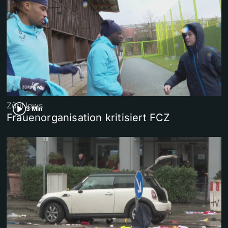
ZüriNews
3 Min
Frauenorganisation kritisiert FCZ