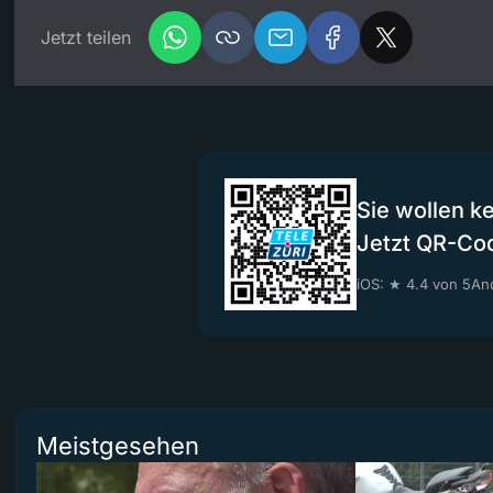
Jetzt teilen
Sie wollen k
Jetzt QR-Co
iOS: ★ 4.4 von 5
And
Meistgesehen