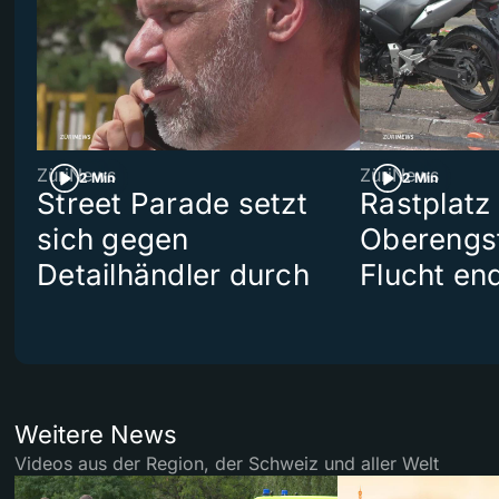
ZüriNews
ZüriNews
2 Min
2 Min
Street Parade setzt
Rastplatz
sich gegen
Oberengst
Detailhändler durch
Flucht end
Weitere News
Videos aus der Region, der Schweiz und aller Welt