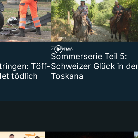
ZüriNews
4 Min
Sommerserie Teil 5:
ringen: Töff-
Schweizer Glück in de
et tödlich
Toskana