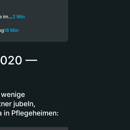
he im…
2 Min
ng
18 Min
 2020 —
t wenige
ner jubeln,
 in Pflegeheimen: