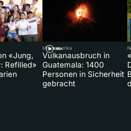
Mittelamerika
N
1 Min
on «Jung,
Vulkanausbruch in
«
: Refilled»
Guatemala: 1400
arien
Personen in Sicherheit
gebracht