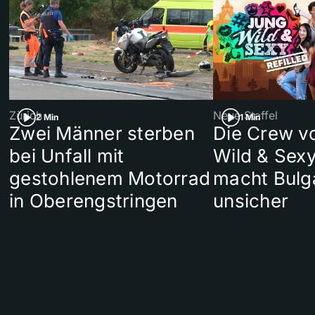
Zürich
Neue Staffel
2 Min
1 Min
Zwei Männer sterben
Die Crew v
bei Unfall mit
Wild & Sexy
gestohlenem Motorrad
macht Bulg
in Oberengstringen
unsicher