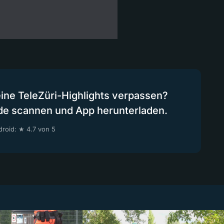
eine TeleZüri-Highlights verpassen?
de scannen und App herunterladen.
roid: ★ 4.7 von 5