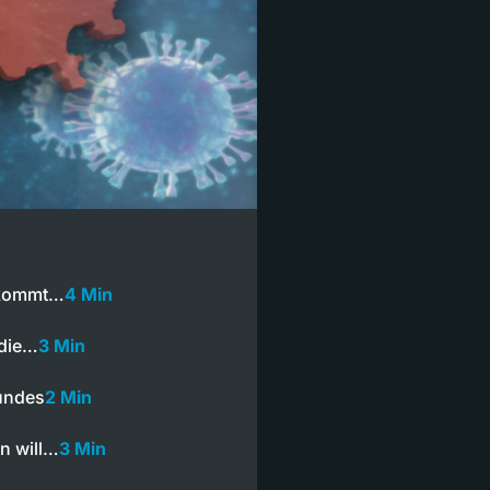
 kommt…
4 Min
 die…
3 Min
Bundes
2 Min
n will…
3 Min