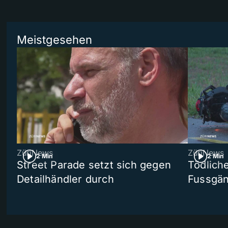
Meistgesehen
ZüriNews
ZüriNews
2 Min
2 Min
Street Parade setzt sich gegen
Tödlich
Detailhändler durch
Fussgän