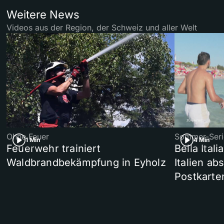
Weitere News
Videos aus der Region, der Schweiz und aller Welt
Ohne Feuer
Sommer-Seri
1 Min
4 Min
Feuerwehr trainiert
Bella Ital
Waldbrandbekämpfung in Eyholz
Italien ab
Postkarte