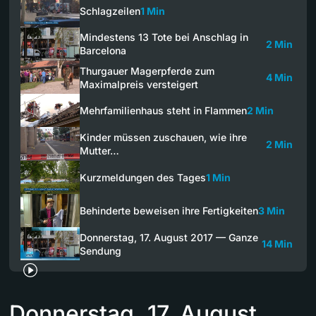
Schlagzeilen
1 Min
Mindestens 13 Tote bei Anschlag in
2 Min
Barcelona
Thurgauer Magerpferde zum
4 Min
Maximalpreis versteigert
Mehrfamilienhaus steht in Flammen
2 Min
Kinder müssen zuschauen, wie ihre
2 Min
Mutter…
Kurzmeldungen des Tages
1 Min
Behinderte beweisen ihre Fertigkeiten
3 Min
Donnerstag, 17. August 2017 — Ganze
14 Min
Sendung
Donnerstag, 17. August