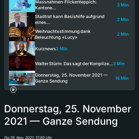
Massnahmen-Flickenteppich:
3 Min
Kantone…
Stadtrat kann Basishilfe aufgrund
2 Min
eines…
Weihnachtsstimmung dank
2 Min
Beleuchtung «Lucy»
Kurznews
2 Min
Walter Stürm: Das sagt der Komplize…
3 Min
Donnerstag, 25. November 2021 —
16 Min
Ganze Sendung
Donnerstag, 25. November
2021 — Ganze Sendung
Do 25. Nov. 2021, 17.00 Uhr