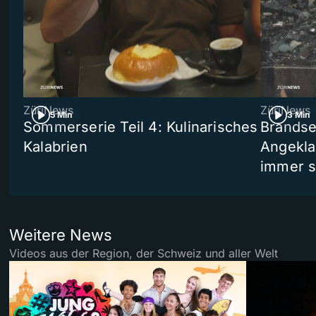
ZüriNews
ZüriNews
5 Min
3 Min
Sommerserie Teil 4: Kulinarisches
Brandse
Kalabrien
Angekla
immer s
Weitere News
Videos aus der Region, der Schweiz und aller Welt