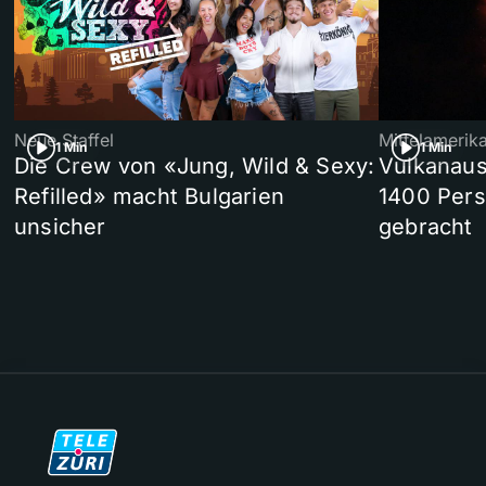
Neue Staffel
Mittelamerik
1 Min
1 Min
Die Crew von «Jung, Wild & Sexy:
Vulkanaus
Refilled» macht Bulgarien
1400 Pers
unsicher
gebracht