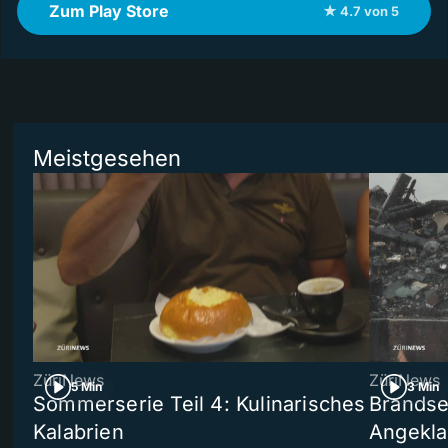
Zum Play Store
★ 4.7 von 5
Meistgesehen
ZüriNews
ZüriNews
5 Min
3 Min
Sommerserie Teil 4: Kulinarisches
Brandse
Kalabrien
Angekla