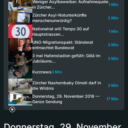
Weniger Asylbewerber: Aufnahmequote
1 Min
in Zürcher…
Zürcher Asyl-Notunterkünfte
3 Min
menschenunwürdig?
Nationalrat will Tempo 30 auf
1 Min
Hauptstrassen…
UNO-Migrationspakt: Ständerat
3 Min
entmachtet Bundesrat
3 mal Hallenstadion gefüllt: Gölä im
3 Min
Jubiläums…
Kurznews
3 Min
Zürcher Nashornbaby Olmoti darf in
3 Min
die Wildnis
Donnerstag, 29. November 2018 —
17 Min
Ganze Sendung
Donnerstag, 29. November