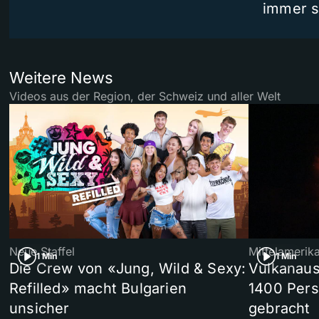
immer s
Weitere News
Videos aus der Region, der Schweiz und aller Welt
Neue Staffel
Mittelamerik
1 Min
1 Min
Die Crew von «Jung, Wild & Sexy:
Vulkanaus
Refilled» macht Bulgarien
1400 Pers
unsicher
gebracht