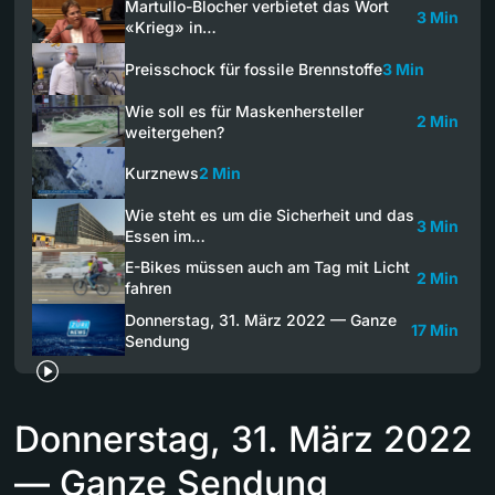
Martullo-Blocher verbietet das Wort
3 Min
«Krieg» in…
Preisschock für fossile Brennstoffe
3 Min
Wie soll es für Maskenhersteller
2 Min
weitergehen?
Kurznews
2 Min
Wie steht es um die Sicherheit und das
3 Min
Essen im…
E-Bikes müssen auch am Tag mit Licht
2 Min
fahren
Donnerstag, 31. März 2022 — Ganze
17 Min
Sendung
Donnerstag, 31. März 2022
— Ganze Sendung