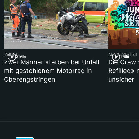
Zürich
Neue Staffel
2 Min
1 Min
Zwei Männer sterben bei Unfall
Die Crew 
mit gestohlenem Motorrad in
Refilled»
Oberengstringen
unsicher