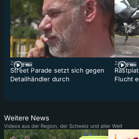
ZüriNews
ZüriNews
2 Min
2 Min
Street Parade setzt sich gegen
Rastpla
Detailhändler durch
Flucht e
Weitere News
Videos aus der Region, der Schweiz und aller Welt