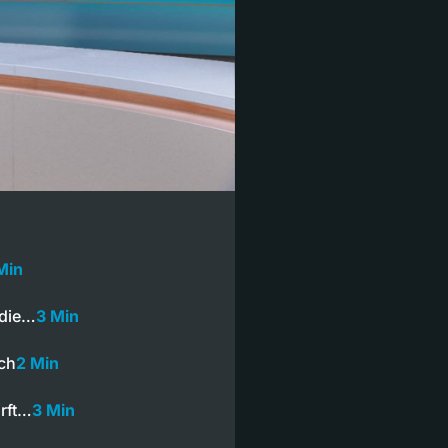
Min
 die…
3 Min
ich
2 Min
irft…
3 Min