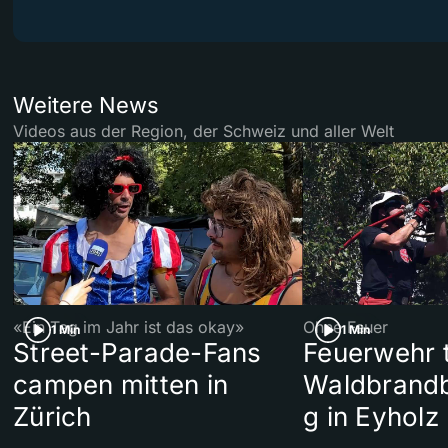
Weitere News
Videos aus der Region, der Schweiz und aller Welt
«Ein Tag im Jahr ist das okay»
Ohne Feuer
1 Min
1 Min
Street-Parade-Fans
Feuerwehr t
campen mitten in
Waldbrand
Zürich
g in Eyholz