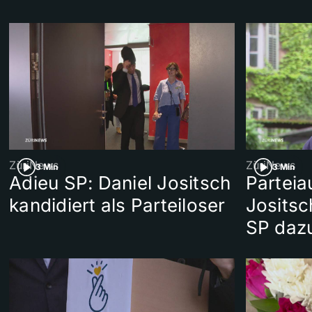
ZüriNews
ZüriNews
3 Min
3 Min
Adieu SP: Daniel Jositsch
Parteia
kandidiert als Parteiloser
Jositsc
SP daz