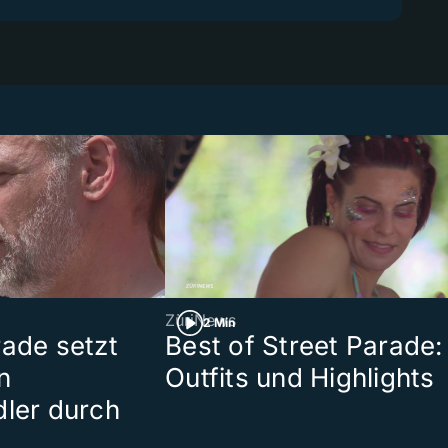
ZüriNews
2 Min
rade setzt
Best of Street Parade:
n
Outfits und Highlights
dler durch