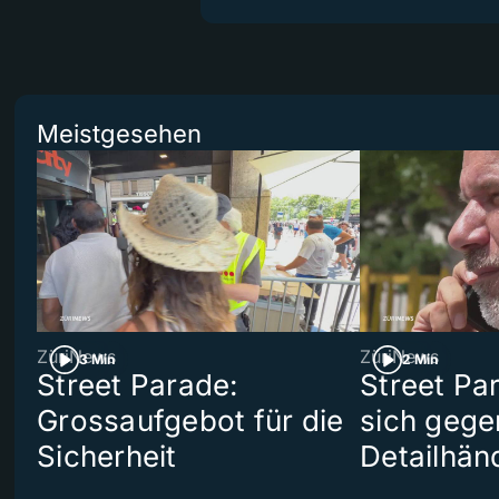
Meistgesehen
ZüriNews
ZüriNews
3 Min
2 Min
Street Parade:
Street Pa
Grossaufgebot für die
sich gege
Sicherheit
Detailhän