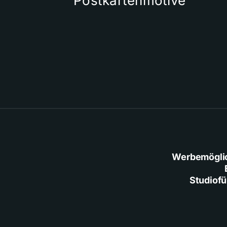
Postkartenmotive
Werbemögli
Studiof