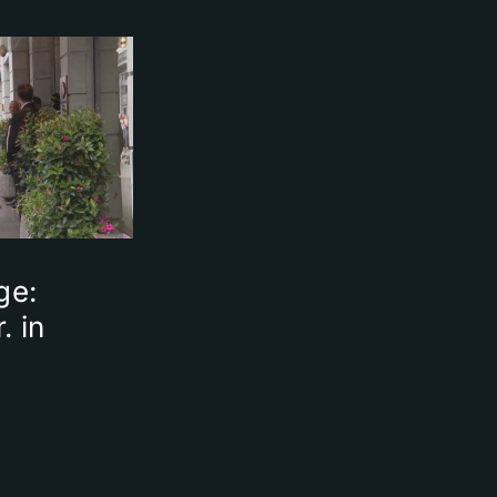
ge:
. in