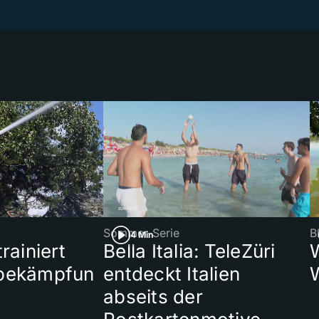
Sommer-Serie
B
4 Min
rainiert
Bella Italia: TeleZüri
bekämpfun
entdeckt Italien
abseits der