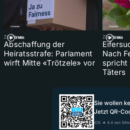
ZüriNews
ZüriNews
3 Min
3 Min
Abschaffung der
Eifersu
Heiratsstrafe: Parlament
Nach Fe
wirft Mitte «Trötzele» vor
spricht
Täters
Sie wollen k
Jetzt QR-Co
iOS: ★ 4.4 von 5
And