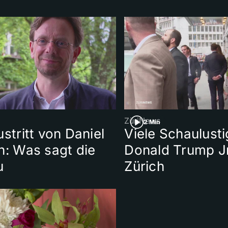
ZüriNews
2 Min
ustritt von Daniel
Viele Schaulusti
h: Was sagt die
Donald Trump Jr
u
Zürich