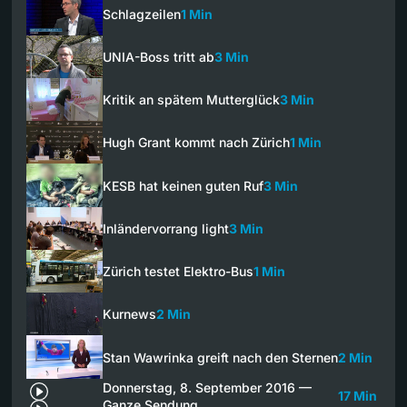
Schlagzeilen
1 Min
UNIA-Boss tritt ab
3 Min
Kritik an spätem Mutterglück
3 Min
Hugh Grant kommt nach Zürich
1 Min
KESB hat keinen guten Ruf
3 Min
Inländervorrang light
3 Min
Zürich testet Elektro-Bus
1 Min
Kurnews
2 Min
Stan Wawrinka greift nach den Sternen
2 Min
Donnerstag, 8. September 2016 —
17 Min
Ganze Sendung