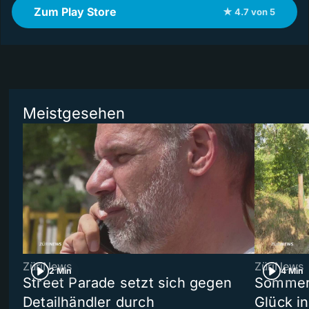
Zum Play Store
★ 4.7 von 5
Meistgesehen
ZüriNews
ZüriNews
2 Min
4 Min
Street Parade setzt sich gegen
Sommers
Detailhändler durch
Glück i