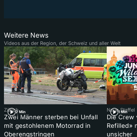
Weitere News
Videos aus der Region, der Schweiz und aller Welt
Zürich
Neue Staffel
2 Min
1 Min
Zwei Männer sterben bei Unfall
Die Crew 
mit gestohlenem Motorrad in
Refilled»
Oberengstringen
unsicher