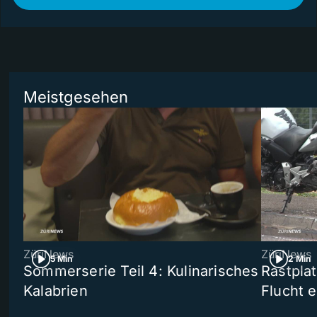
Meistgesehen
ZüriNews
ZüriNews
5 Min
2 Min
Sommerserie Teil 4: Kulinarisches
Rastpla
Kalabrien
Flucht e