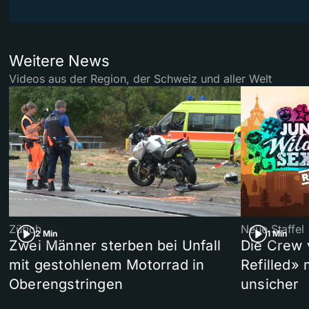
Weitere News
Videos aus der Region, der Schweiz und aller Welt
Zürich
Neue Staffel
2 Min
1 Min
Zwei Männer sterben bei Unfall
Die Crew 
mit gestohlenem Motorrad in
Refilled»
Oberengstringen
unsicher