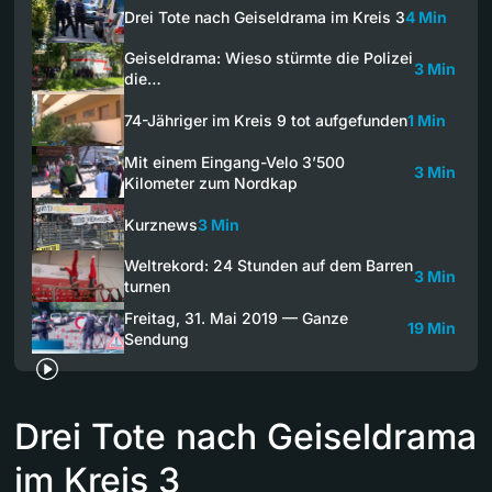
Drei Tote nach Geiseldrama im Kreis 3
4 Min
Geiseldrama: Wieso stürmte die Polizei
3 Min
die…
74-Jähriger im Kreis 9 tot aufgefunden
1 Min
Mit einem Eingang-Velo 3’500
3 Min
Kilometer zum Nordkap
Kurznews
3 Min
Weltrekord: 24 Stunden auf dem Barren
3 Min
turnen
Freitag, 31. Mai 2019 — Ganze
19 Min
Sendung
Drei Tote nach Geiseldrama
im Kreis 3