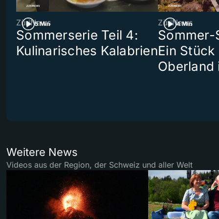
ZüriNews
ZüriNews
5 Min
4 Min
Sommerserie Teil 4:
Sommer-Se
Kulinarisches Kalabrien
Ein Stück
Oberland 
Weitere News
Videos aus der Region, der Schweiz und aller Welt