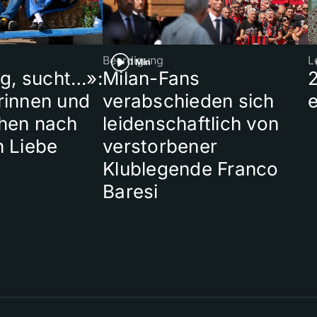
Beerdigung
L
1 Min
ig, sucht…»:
Milan-Fans
rinnen und
verabschieden sich
hen nach
leidenschaftlich von
n Liebe
verstorbener
Klublegende Franco
Baresi