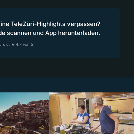
eine TeleZüri-Highlights verpassen?
de scannen und App herunterladen.
roid: ★ 4.7 von 5