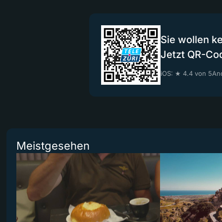
Sie wollen k
Jetzt QR-Co
iOS: ★ 4.4 von 5
And
Meistgesehen