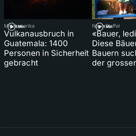
Mittelamerika
Neue Staffel
1 Min
1 Min
Vulkanausbruch in
«Bauer, led
Guatemala: 1400
Diese Bäue
Personen in Sicherheit
Bauern suc
gebracht
der grosse