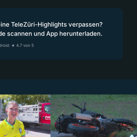
eine TeleZüri-Highlights verpassen?
de scannen und App herunterladen.
roid: ★ 4.7 von 5