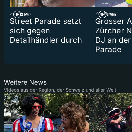
ZüriNews
ZüriNews
2 Min
3 Min
Street Parade setzt
Grosser Au
sich gegen
Zürcher 
Detailhändler durch
DJ an der
Parade
Weitere News
Videos aus der Region, der Schweiz und aller Welt