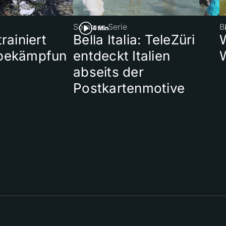
Sommer-Serie
B
4 Min
rainiert
Bella Italia: TeleZüri
bekämpfun
entdeckt Italien
abseits der
Postkartenmotive