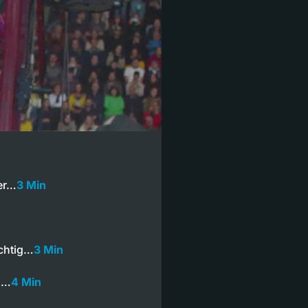
er…
3 Min
ichtig…
3 Min
i,…
4 Min