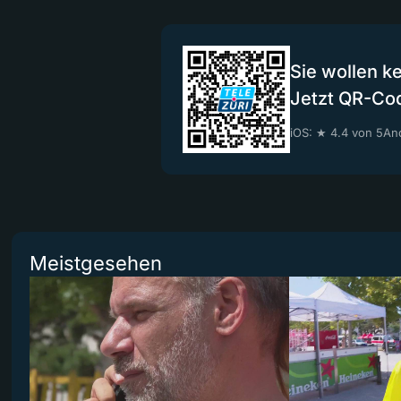
Sie wollen k
Jetzt QR-Co
iOS: ★ 4.4 von 5
And
Meistgesehen