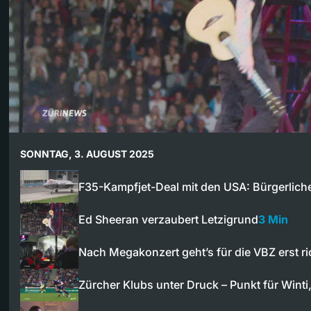
SONNTAG, 3. AUGUST 2025
F35-Kampfjet-Deal mit den USA: Bürgerlich
Ed Sheeran verzaubert Letzigrund
3 Min
Nach Megakonzert geht’s für die VBZ erst r
Zürcher Klubs unter Druck – Punkt für Wint