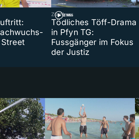
ZüriNews
2 Min
ftritt:
Tödliches Töff-Drama
Nachwuchs-
in Pfyn TG:
 Street
Fussgänger im Fokus
der Justiz