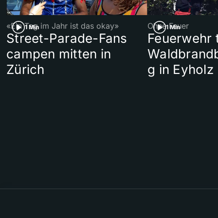
«Ein Tag im Jahr ist das okay»
Ohne Feuer
1 Min
1 Min
Street-Parade-Fans
Feuerwehr t
campen mitten in
Waldbrand
Zürich
g in Eyholz