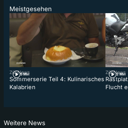
Meistgesehen
ZüriNews
ZüriNews
5 Min
2 Min
Sommerserie Teil 4: Kulinarisches
Rastpla
Kalabrien
Flucht e
Weitere News