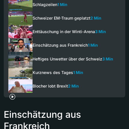
Schlagzeilen
1 Min
Schweizer EM-Traum geplatzt
2 Min
Enttäuschung in der Winti-Arena
3 Min
Einschätzung aus Frankreich
1 Min
Heftiges Unwetter über der Schweiz
3 Min
Kurznews des Tages
1 Min
Blocher lobt Brexit
2 Min
Einschätzung aus
Frankreich