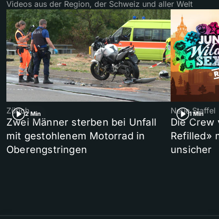
Videos aus der Region, der Schweiz und aller Welt
Zürich
Neue Staffel
2 Min
1 Min
Zwei Männer sterben bei Unfall
Die Crew 
mit gestohlenem Motorrad in
Refilled»
Oberengstringen
unsicher