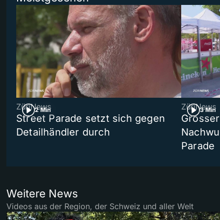
ZüriNews
ZüriNews
2 Min
3 Min
Street Parade setzt sich gegen
Grosser 
Detailhändler durch
Nachwuc
Parade
Weitere News
Videos aus der Region, der Schweiz und aller Welt