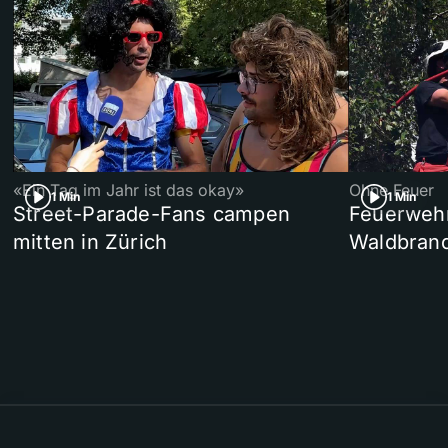
«Ein Tag im Jahr ist das okay»
Ohne Feuer
1 Min
1 Min
Street-Parade-Fans campen
Feuerwehr 
mitten in Zürich
Waldbrand