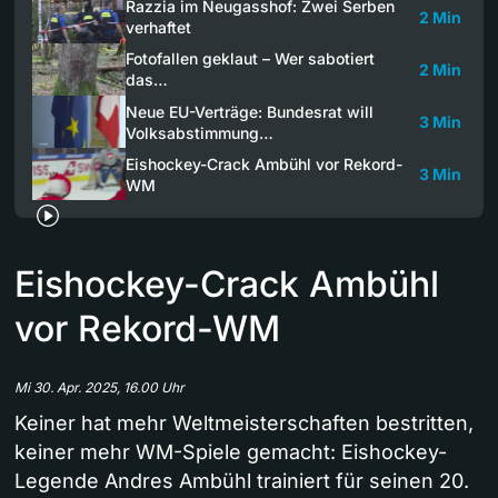
Razzia im Neugasshof: Zwei Serben
2 Min
verhaftet
Fotofallen geklaut – Wer sabotiert
2 Min
das…
Neue EU-Verträge: Bundesrat will
3 Min
Volksabstimmung…
Eishockey-Crack Ambühl vor Rekord-
3 Min
WM
Eishockey-Crack Ambühl
vor Rekord-WM
Mi 30. Apr. 2025, 16.00 Uhr
Keiner hat mehr Weltmeisterschaften bestritten,
keiner mehr WM-Spiele gemacht: Eishockey-
Legende Andres Ambühl trainiert für seinen 20.