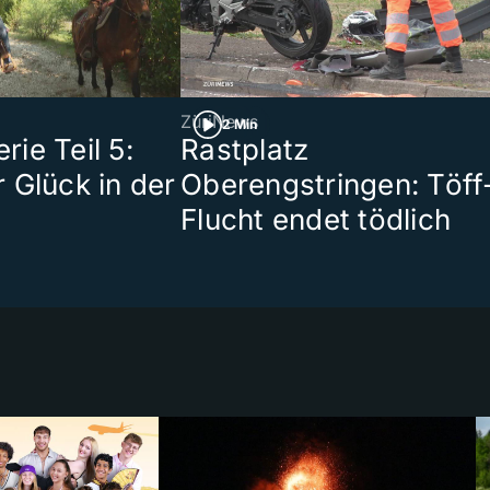
ZüriNews
2 Min
ie Teil 5:
Rastplatz
 Glück in der
Oberengstringen: Töff
Flucht endet tödlich