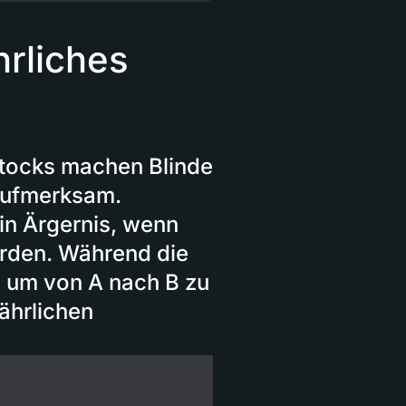
hrliches
Stocks machen Blinde
 aufmerksam.
in Ärgernis, wenn
werden. Während die
d, um von A nach B zu
ährlichen