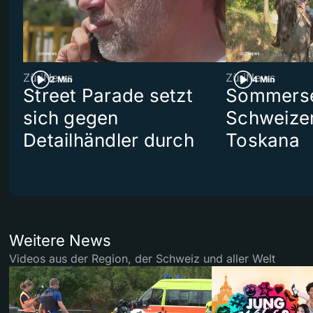
ZüriNews
ZüriNews
2 Min
4 Min
Street Parade setzt
Sommerser
sich gegen
Schweizer
Detailhändler durch
Toskana
Weitere News
Videos aus der Region, der Schweiz und aller Welt