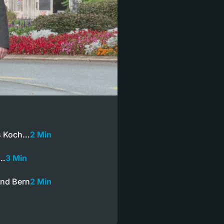
es Koch…
2 Min
r…
3 Min
und Bern
2 Min