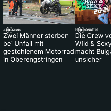
Zürich
Neue Staffel
2 Min
1 Min
Zwei Männer sterben
Die Crew v
bei Unfall mit
Wild & Sexy
gestohlenem Motorrad
macht Bulg
in Oberengstringen
unsicher