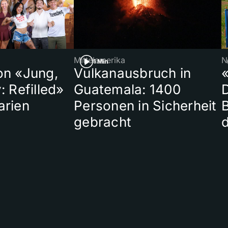
Mittelamerika
N
1 Min
on «Jung,
Vulkanausbruch in
«
: Refilled»
Guatemala: 1400
arien
Personen in Sicherheit
gebracht