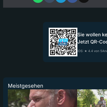
Sie wollen k
Jetzt QR-Co
iOS: ★ 4.4 von 5
And
Meistgesehen