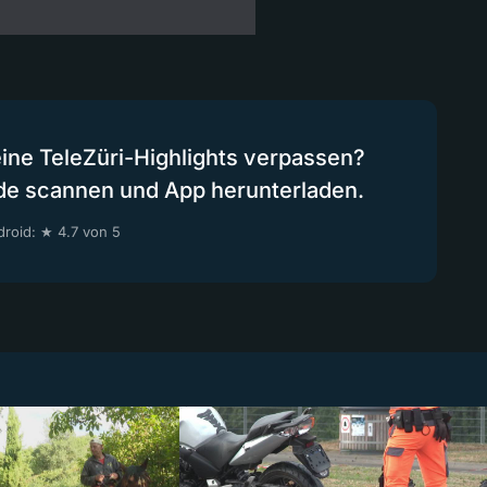
eine TeleZüri-Highlights verpassen?
de scannen und App herunterladen.
roid: ★ 4.7 von 5