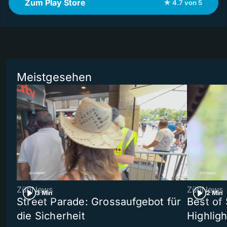
Zum Play Store
★ 4.7 von 5
Meistgesehen
ZüriNews
ZüriNews
3 Min
2 Min
Street Parade: Grossaufgebot für
Best of 
die Sicherheit
Highligh