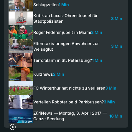
Schlagzeilen
1 Min
Kritik an Luxus-Ohrenstöpsel für
3 Min
Stadtpolizisten
Roger Federer jubelt in Miami
3 Min
Elterntaxis bringen Anwohner zur
3 Min
Weissglut
Terroralarm in St. Petersburg?
1 Min
Kurznews
2 Min
FC Winterthur hat nichts zu verlieren
3 Min
Verteilen Roboter bald Parkbussen?
3 Min
ZüriNews — Montag, 3. April 2017 —
18 Min
Ganze Sendung