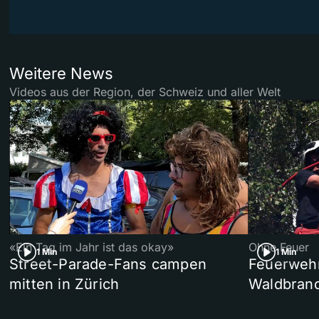
Weitere News
Videos aus der Region, der Schweiz und aller Welt
«Ein Tag im Jahr ist das okay»
Ohne Feuer
1 Min
1 Min
Street-Parade-Fans campen
Feuerwehr 
mitten in Zürich
Waldbrand