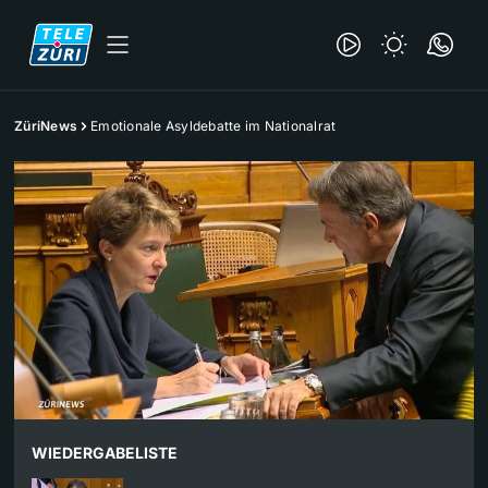
ZüriNews
Emotionale Asyldebatte im Nationalrat
WIEDERGABELISTE