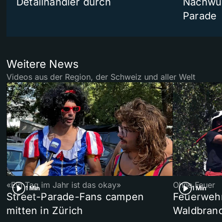
Detailhändler durch
Nachwuc
Parade
Weitere News
Videos aus der Region, der Schweiz und aller Welt
«Ein Tag im Jahr ist das okay»
Ohne Feuer
1 Min
1 Min
Street-Parade-Fans campen
Feuerwehr 
mitten in Zürich
Waldbrand