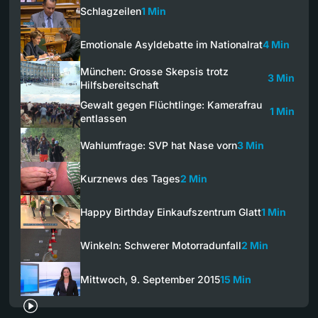
Schlagzeilen
1 Min
Emotionale Asyldebatte im Nationalrat
4 Min
München: Grosse Skepsis trotz
3 Min
Hilfsbereitschaft
Gewalt gegen Flüchtlinge: Kamerafrau
1 Min
entlassen
Wahlumfrage: SVP hat Nase vorn
3 Min
Kurznews des Tages
2 Min
Happy Birthday Einkaufszentrum Glatt
1 Min
Winkeln: Schwerer Motorradunfall
2 Min
Mittwoch, 9. September 2015
15 Min