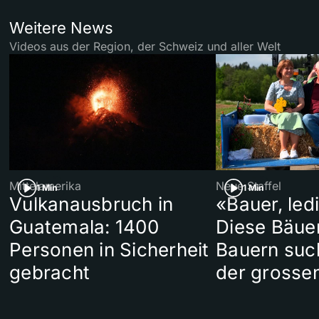
Weitere News
Videos aus der Region, der Schweiz und aller Welt
Mittelamerika
Neue Staffel
1 Min
1 Min
Vulkanausbruch in
«Bauer, led
Guatemala: 1400
Diese Bäue
Personen in Sicherheit
Bauern suc
gebracht
der grosse