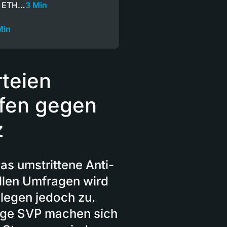
er ETH…
3 Min
Min
rteien
fen gegen
z
as umstrittene Anti-
llen Umfragen wird
legen jedoch zu.
unge SVP machen sich