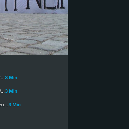
er…
3 Min
VP…
3 Min
 zu…
3 Min