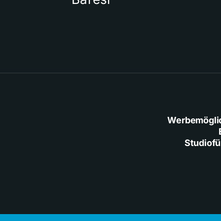
Werbemögli
Studiof