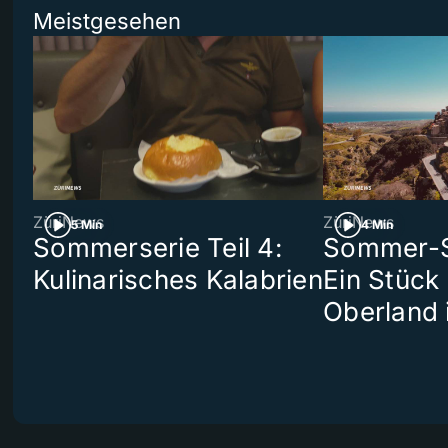
Meistgesehen
ZüriNews
ZüriNews
5 Min
4 Min
Sommerserie Teil 4:
Sommer-Se
Kulinarisches Kalabrien
Ein Stück
Oberland 