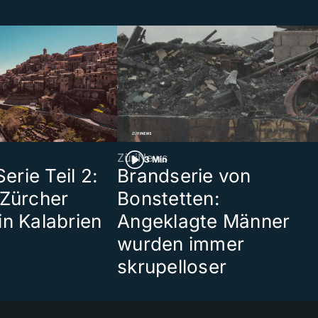
ZüriNews
3 Min
rie Teil 2:
Brandserie von
 Zürcher
Bonstetten:
in Kalabrien
Angeklagte Männer
wurden immer
skrupelloser