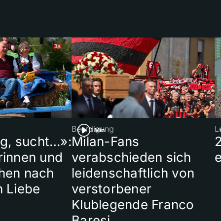
Beerdigung
L
1 Min
ig, sucht…»:
Milan-Fans
rinnen und
verabschieden sich
hen nach
leidenschaftlich von
n Liebe
verstorbener
Klublegende Franco
Baresi