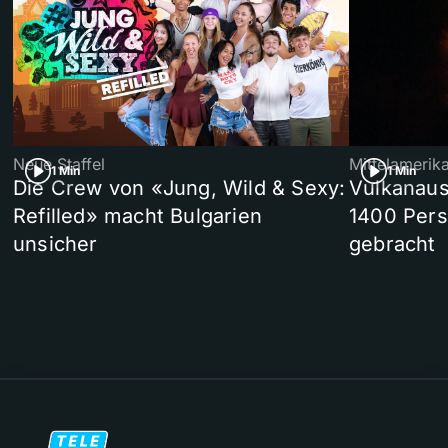
Neue Staffel
Mittelamerik
1 Min
1 Min
Die Crew von «Jung, Wild & Sexy:
Vulkanaus
Refilled» macht Bulgarien
1400 Pers
unsicher
gebracht