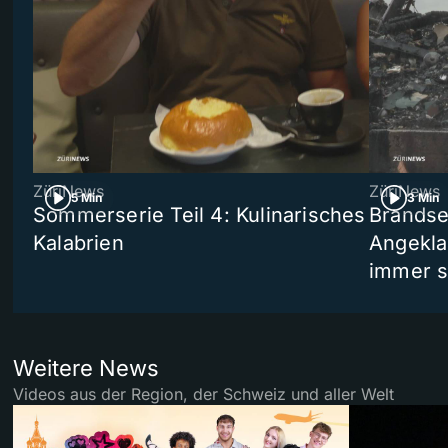
ZüriNews
ZüriNews
5 Min
3 Min
Sommerserie Teil 4: Kulinarisches
Brandse
Kalabrien
Angekla
immer s
Weitere News
Videos aus der Region, der Schweiz und aller Welt