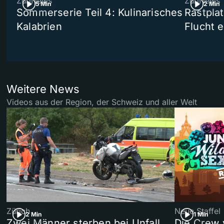
ZüriNews
ZüriNews
5 Min
2 Min
Sommerserie Teil 4: Kulinarisches
Rastpla
Kalabrien
Flucht e
Weitere News
Videos aus der Region, der Schweiz und aller Welt
Zürich
Neue Staffel
2 Min
1 Min
Zwei Männer sterben bei Unfall
Die Crew 