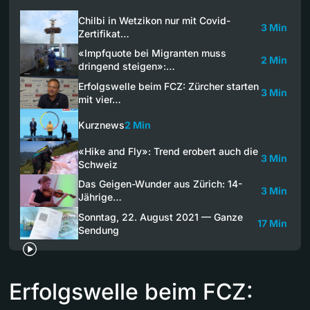
Chilbi in Wetzikon nur mit Covid-
3 Min
Zertifikat…
«Impfquote bei Migranten muss
2 Min
dringend steigen»:…
Erfolgswelle beim FCZ: Zürcher starten
3 Min
mit vier…
Kurznews
2 Min
«Hike and Fly»: Trend erobert auch die
3 Min
Schweiz
Das Geigen-Wunder aus Zürich: 14-
3 Min
Jährige…
Sonntag, 22. August 2021 — Ganze
17 Min
Sendung
Erfolgswelle beim FCZ: