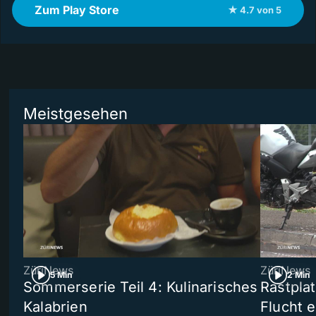
Zum Play Store
★ 4.7 von 5
Meistgesehen
ZüriNews
ZüriNews
5 Min
2 Min
Sommerserie Teil 4: Kulinarisches
Rastpla
Kalabrien
Flucht e