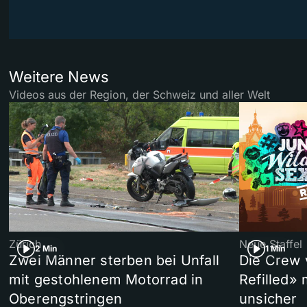
Weitere News
Videos aus der Region, der Schweiz und aller Welt
Zürich
Neue Staffel
2 Min
1 Min
Zwei Männer sterben bei Unfall
Die Crew 
mit gestohlenem Motorrad in
Refilled»
Oberengstringen
unsicher