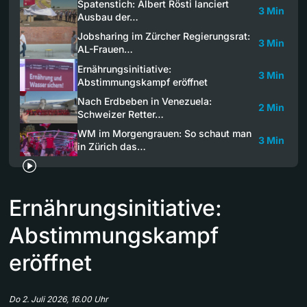
Spatenstich: Albert Rösti lanciert
3 Min
Ausbau der…
Jobsharing im Zürcher Regierungsrat:
3 Min
AL-Frauen…
Ernährungsinitiative:
3 Min
Abstimmungskampf eröffnet
Nach Erdbeben in Venezuela:
2 Min
Schweizer Retter…
WM im Morgengrauen: So schaut man
3 Min
in Zürich das…
Ernährungsinitiative:
Abstimmungskampf
eröffnet
Do 2. Juli 2026, 16.00 Uhr