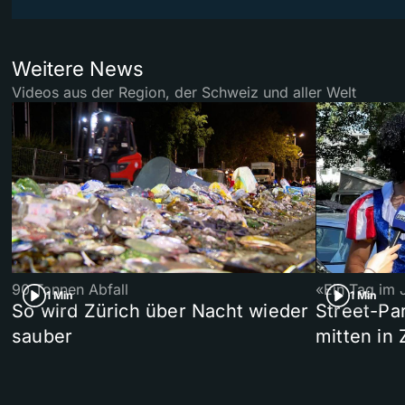
Weitere News
Videos aus der Region, der Schweiz und aller Welt
90 Tonnen Abfall
«Ein Tag im 
1 Min
1 Min
So wird Zürich über Nacht wieder
Street-P
sauber
mitten in 