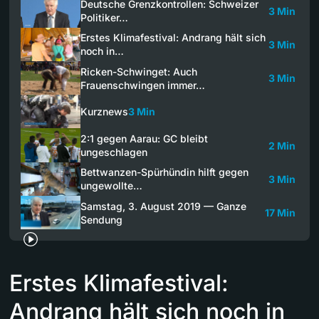
Deutsche Grenzkontrollen: Schweizer
3 Min
Politiker…
Erstes Klimafestival: Andrang hält sich
3 Min
noch in…
Ricken-Schwinget: Auch
3 Min
Frauenschwingen immer…
Kurznews
3 Min
2:1 gegen Aarau: GC bleibt
2 Min
ungeschlagen
Bettwanzen-Spürhündin hilft gegen
3 Min
ungewollte…
Samstag, 3. August 2019 — Ganze
17 Min
Sendung
Erstes Klimafestival:
Andrang hält sich noch in