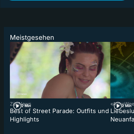
Meistgesehen
ZüriNews
«AstroWe
2 Min
2 Min
Best of Street Parade: Outfits und
Liebeslu
Highlights
Neuanf