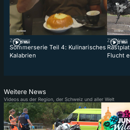
ZüriNews
ZüriNews
5 Min
2 Min
Sommerserie Teil 4: Kulinarisches
Rastpla
Kalabrien
Flucht e
Weitere News
Videos aus der Region, der Schweiz und aller Welt