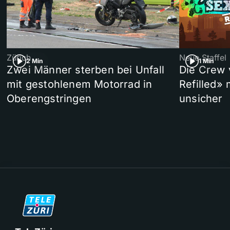
Zürich
Neue Staffel
2 Min
1 Min
Zwei Männer sterben bei Unfall
Die Crew 
mit gestohlenem Motorrad in
Refilled»
Oberengstringen
unsicher