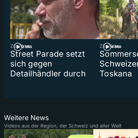
ZüriNews
ZüriNews
2 Min
4 Min
Street Parade setzt
Sommerser
sich gegen
Schweizer
Detailhändler durch
Toskana
Weitere News
Videos aus der Region, der Schweiz und aller Welt