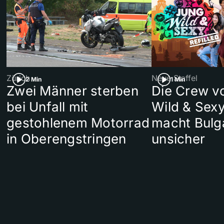
Zürich
Neue Staffel
2 Min
1 Min
Zwei Männer sterben
Die Crew v
bei Unfall mit
Wild & Sexy
gestohlenem Motorrad
macht Bulg
in Oberengstringen
unsicher