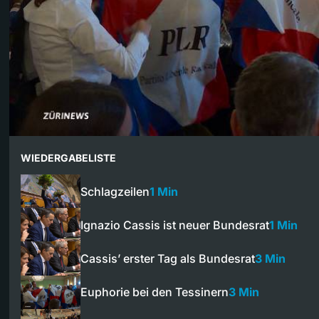
WIEDERGABELISTE
Schlagzeilen
1 Min
Ignazio Cassis ist neuer Bundesrat
1 Min
Cassis’ erster Tag als Bundesrat
3 Min
Euphorie bei den Tessinern
3 Min