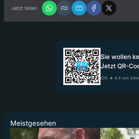
Jetzt teilen
Sie wollen k
Jetzt QR-Co
iOS: ★ 4.4 von 5
And
Meistgesehen