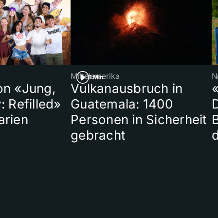
Mittelamerika
N
1 Min
on «Jung,
Vulkanausbruch in
«
: Refilled»
Guatemala: 1400
arien
Personen in Sicherheit
gebracht