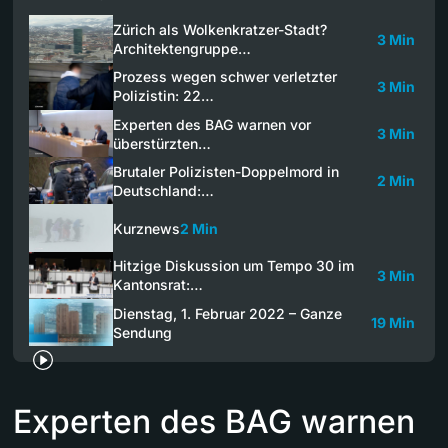
Zürich als Wolkenkratzer-Stadt?
3 Min
Architektengruppe…
Prozess wegen schwer verletzter
3 Min
Polizistin: 22…
Experten des BAG warnen vor
3 Min
überstürzten…
Brutaler Polizisten-Doppelmord in
2 Min
Deutschland:…
Kurznews
2 Min
Hitzige Diskussion um Tempo 30 im
3 Min
Kantonsrat:…
Dienstag, 1. Februar 2022 – Ganze
19 Min
Sendung
Experten des BAG warnen