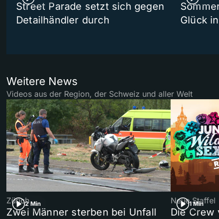
Street Parade setzt sich gegen
Sommers
Detailhändler durch
Glück i
Weitere News
Videos aus der Region, der Schweiz und aller Welt
Zürich
Neue Staffel
2 Min
1 Min
Zwei Männer sterben bei Unfall
Die Crew 