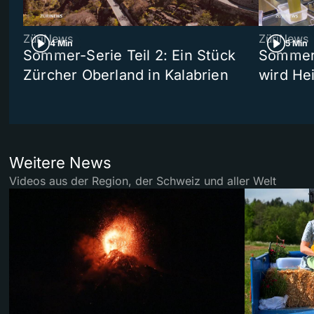
ZüriNews
ZüriNews
4 Min
5 Min
Sommer-Serie Teil 2: Ein Stück
Sommer-
Zürcher Oberland in Kalabrien
wird He
Weitere News
Videos aus der Region, der Schweiz und aller Welt