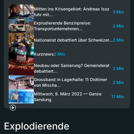
Mitten ins Krisengebiet: Andreas Isoz
3 Min
fuhr mit…
Explodierende Benzinpreise:
2 Min
Transportunternehmen…
Nationalrat debattiert über Schweizer…
2 Min
Kurznews
2 Min
Neubau oder Sanierung? Gemeinderat
2 Min
debattiert…
Grossband in Lagerhalle: 11 Oldtimer
2 Min
von Mischa…
Mittwoch, 9. März 2022 — Ganze
17 Min
Sendung
Explodierende