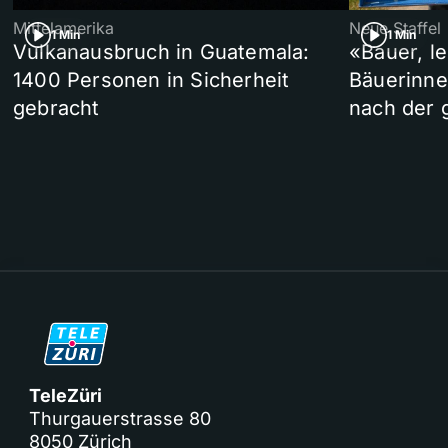
Mittelamerika
Neue Staffel
1 Min
1 Min
Vulkanausbruch in Guatemala:
«Bauer, l
1400 Personen in Sicherheit
Bäuerinne
gebracht
nach der 
TeleZüri
Thurgauerstrasse 80
8050 Zürich