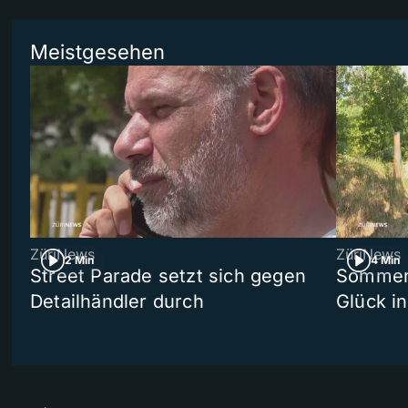
Meistgesehen
ZüriNews
ZüriNews
2 Min
4 Min
Street Parade setzt sich gegen
Sommers
Detailhändler durch
Glück i