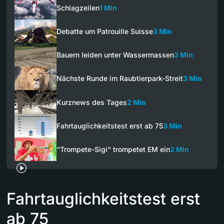
Schlagzeilen
1 Min
Debatte um Patrouille Suisse
3 Min
Bauern leiden unter Wassermassen
3 Min
Nächste Runde im Raubtierpark-Streit
3 Min
Kurznews des Tages
2 Min
Fahrtauglichkeitstest erst ab 75
3 Min
“Trompete-Sigi“ trompetet EM ein
2 Min
Fahrtauglichkeitstest erst
ab 75