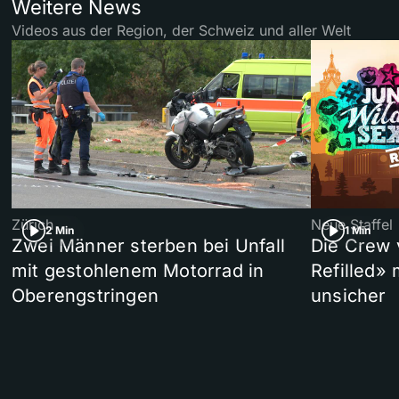
Weitere News
Videos aus der Region, der Schweiz und aller Welt
Zürich
Neue Staffel
2 Min
1 Min
Zwei Männer sterben bei Unfall
Die Crew 
mit gestohlenem Motorrad in
Refilled»
Oberengstringen
unsicher