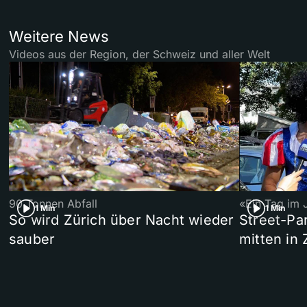
Weitere News
Videos aus der Region, der Schweiz und aller Welt
90 Tonnen Abfall
«Ein Tag im 
1 Min
1 Min
So wird Zürich über Nacht wieder
Street-P
sauber
mitten in 