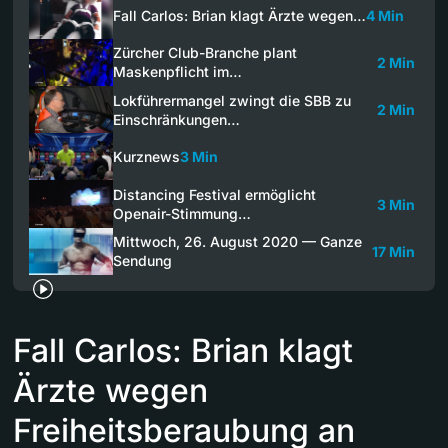
Fall Carlos: Brian klagt Ärzte wegen…
4 Min
Zürcher Club-Branche plant
2 Min
Maskenpflicht im…
Lokführermangel zwingt die SBB zu
2 Min
Einschränkungen…
Kurznews
3 Min
Distancing Festival ermöglicht
3 Min
Openair-Stimmung…
Mittwoch, 26. August 2020 — Ganze
17 Min
Sendung
Fall Carlos: Brian klagt
Ärzte wegen
Freiheitsberaubung an