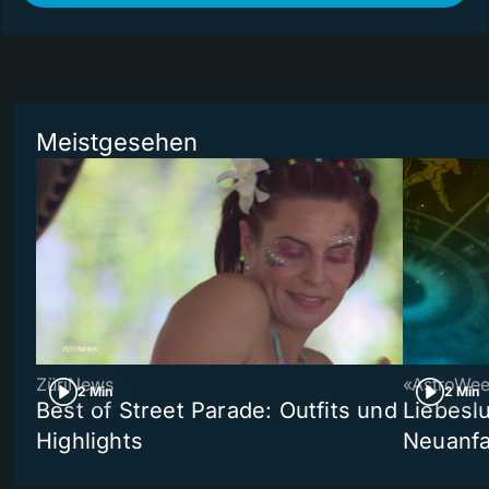
Meistgesehen
ZüriNews
«AstroWe
2 Min
2 Min
Best of Street Parade: Outfits und
Liebeslu
Highlights
Neuanf