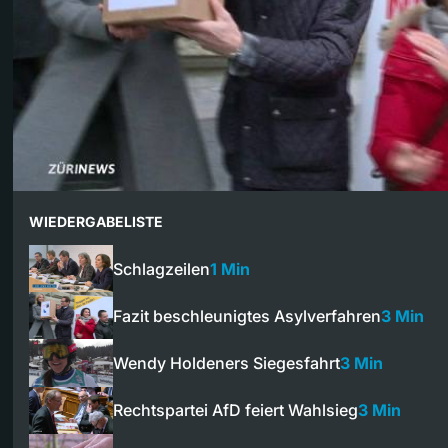
WIEDERGABELISTE
Schlagzeilen
1 Min
Fazit beschleunigtes Asylverfahren
3 Min
Wendy Holdeners Siegesfahrt
3 Min
Rechtspartei AfD feiert Wahlsieg
3 Min