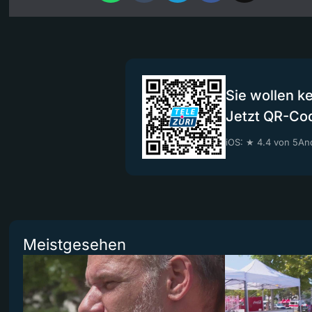
Sie wollen k
Jetzt QR-Co
iOS: ★ 4.4 von 5
And
Meistgesehen