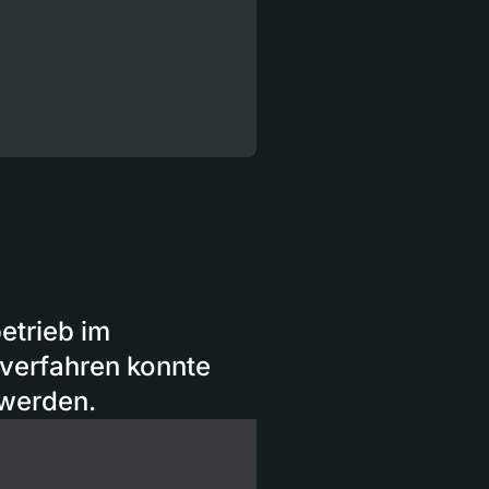
etrieb im
lverfahren konnte
 werden.