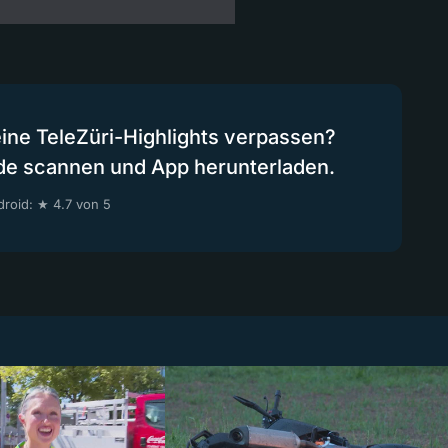
eine TeleZüri-Highlights verpassen?
de scannen und App herunterladen.
roid: ★ 4.7 von 5