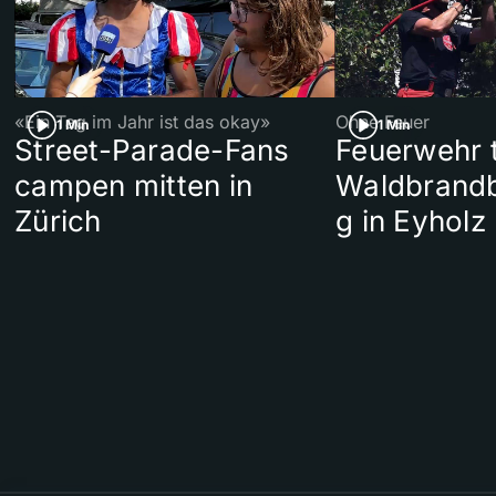
«Ein Tag im Jahr ist das okay»
Ohne Feuer
1 Min
1 Min
Street-Parade-Fans
Feuerwehr t
campen mitten in
Waldbrand
Zürich
g in Eyholz