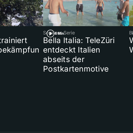
Sommer-Serie
B
4 Min
rainiert
Bella Italia: TeleZüri
bekämpfun
entdeckt Italien
abseits der
Postkartenmotive