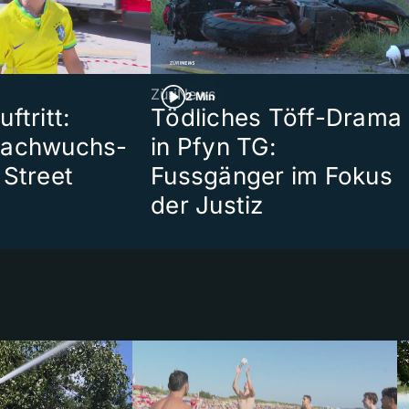
ZüriNews
2 Min
ftritt:
Tödliches Töff-Drama
Nachwuchs-
in Pfyn TG:
 Street
Fussgänger im Fokus
der Justiz