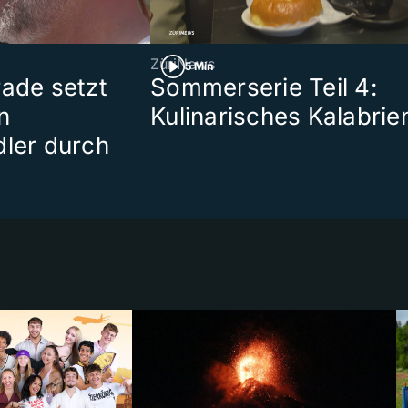
ZüriNews
5 Min
rade setzt
Sommerserie Teil 4:
n
Kulinarisches Kalabrie
dler durch