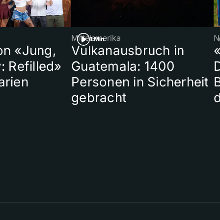
Mittelamerika
N
1 Min
on «Jung,
Vulkanausbruch in
«
: Refilled»
Guatemala: 1400
arien
Personen in Sicherheit
gebracht