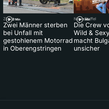
Zürich
Neue Staffel
2 Min
1 Min
Zwei Männer sterben
Die Crew v
bei Unfall mit
Wild & Sexy
gestohlenem Motorrad
macht Bulg
in Oberengstringen
unsicher