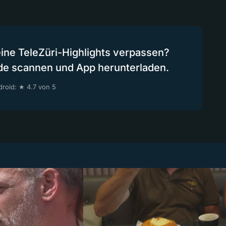
eine TeleZüri-Highlights verpassen?
de scannen und App herunterladen.
roid: ★ 4.7 von 5