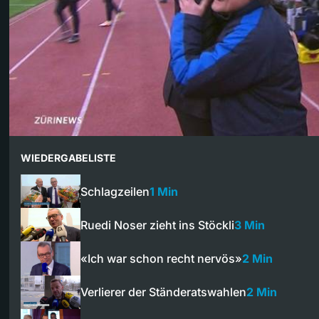
WIEDERGABELISTE
Schlagzeilen
1 Min
Ruedi Noser zieht ins Stöckli
3 Min
«Ich war schon recht nervös»
2 Min
Verlierer der Ständeratswahlen
2 Min