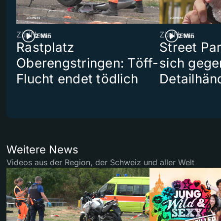
ZüriNews
ZüriNews
2 Min
2 Min
Rastplatz
Street Pa
Oberengstringen: Töff-
sich gege
Flucht endet tödlich
Detailhän
Weitere News
Videos aus der Region, der Schweiz und aller Welt