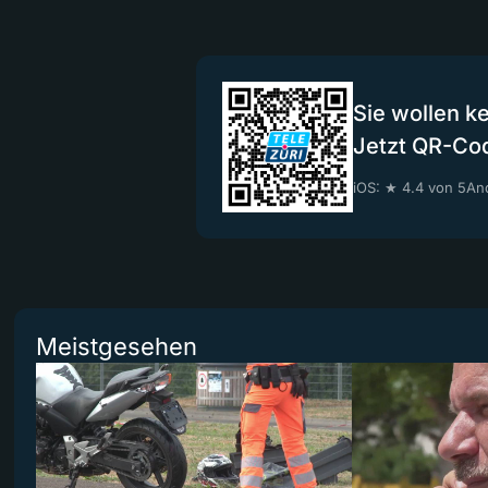
Sie wollen k
Jetzt QR-Co
iOS: ★ 4.4 von 5
And
Meistgesehen