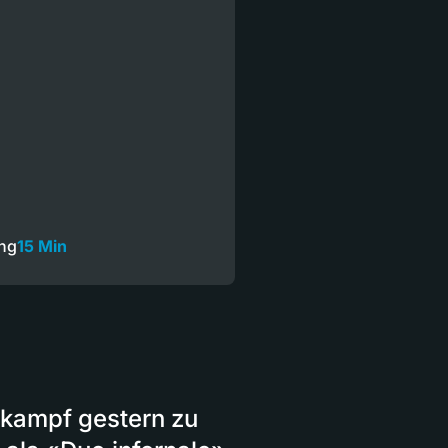
ng
15 Min
lkampf gestern zu