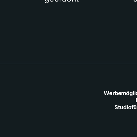
Werbemögli
Studiof