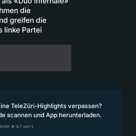
 als «Duo infernale»
ehmen die
nd greifen die
 linke Partei
eine TeleZüri-Highlights verpassen?
de scannen und App herunterladen.
roid: ★ 4.7 von 5