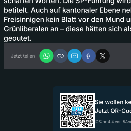
scharfen Worten. Die SP-Führung wird
betitelt. Auch auf kantonaler Ebene n
Freisinnigen kein Blatt vor den Mund u
Grünliberalen an – diese hätten sich als
geoutet.
Jetzt teilen
Sie wollen k
Jetzt QR-Co
iOS: ★ 4.4 von 5
And