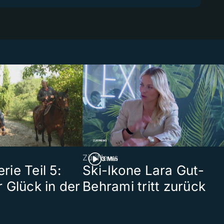
ZüriNews
3 Min
ie Teil 5:
Ski-Ikone Lara Gut-
 Glück in der
Behrami tritt zurück