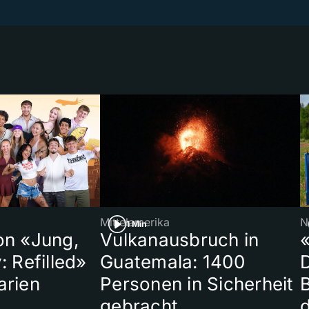
Mittelamerika
N
1 Min
on «Jung,
Vulkanausbruch in
«
: Refilled»
Guatemala: 1400
arien
Personen in Sicherheit
gebracht