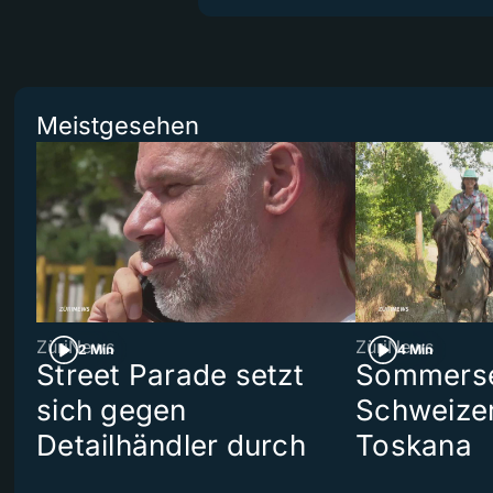
Meistgesehen
ZüriNews
ZüriNews
2 Min
4 Min
Street Parade setzt
Sommerser
sich gegen
Schweizer
Detailhändler durch
Toskana