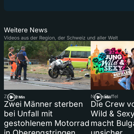
Weitere News
Videos aus der Region, der Schweiz und aller Welt
Zürich
Neue Staffel
2 Min
1 Min
Zwei Männer sterben
Die Crew v
bei Unfall mit
Wild & Sexy
gestohlenem Motorrad
macht Bulg
in Oberengstringen
unsicher