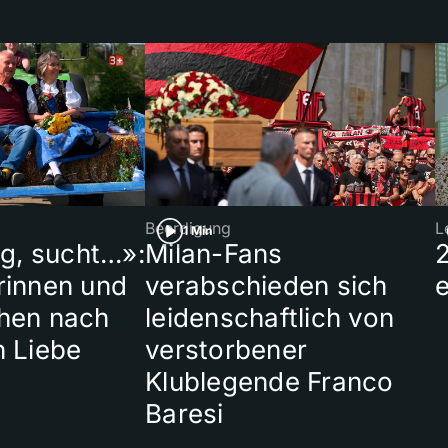
Beerdigung
L
1 Min
ig, sucht…»:
Milan-Fans
rinnen und
verabschieden sich
hen nach
leidenschaftlich von
n Liebe
verstorbener
Klublegende Franco
Baresi