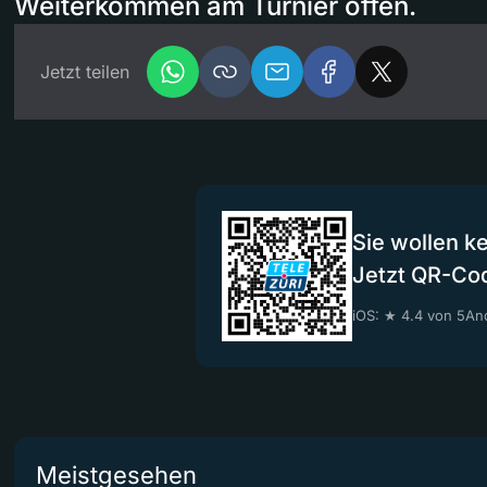
Weiterkommen am Turnier offen.
Jetzt teilen
Sie wollen k
Jetzt QR-Co
iOS: ★ 4.4 von 5
And
Meistgesehen