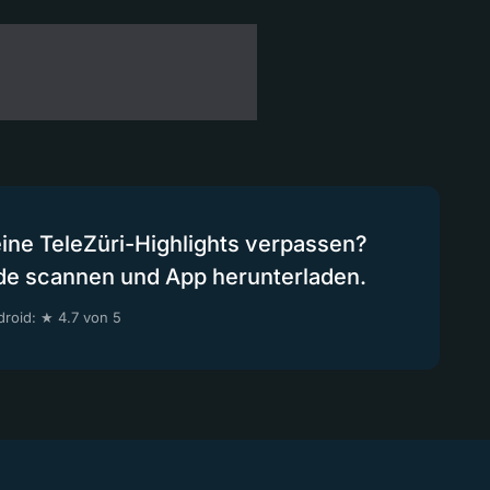
eine TeleZüri-Highlights verpassen?
de scannen und App herunterladen.
roid: ★ 4.7 von 5