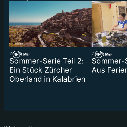
ZüriNews
ZüriNews
4 Min
5 Min
Sommer-Serie Teil 2:
Sommer-Se
Ein Stück Zürcher
Aus Ferie
Oberland in Kalabrien