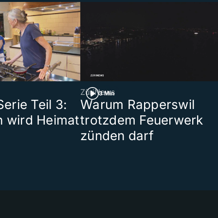
ZüriNews
3 Min
rie Teil 3:
Warum Rapperswil
n wird Heimat
trotzdem Feuerwerk
zünden darf