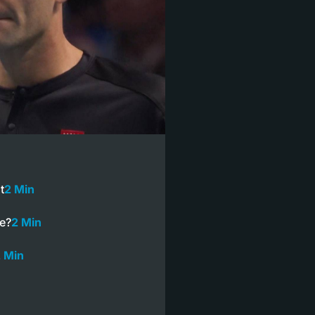
t
2 Min
ze?
2 Min
 Min