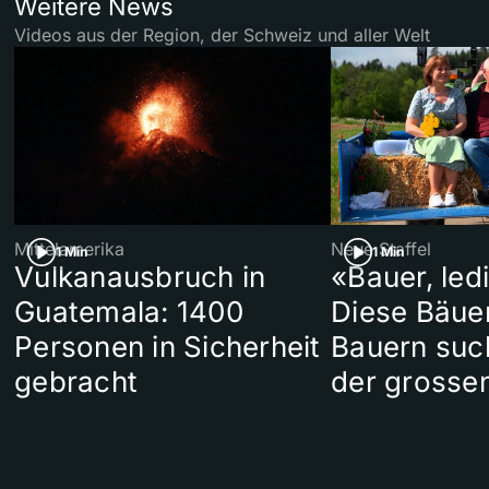
Weitere News
Videos aus der Region, der Schweiz und aller Welt
Mittelamerika
Neue Staffel
1 Min
1 Min
Vulkanausbruch in
«Bauer, led
Guatemala: 1400
Diese Bäue
Personen in Sicherheit
Bauern suc
gebracht
der grosse