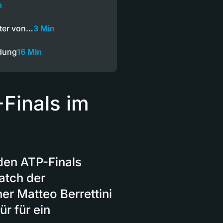
n
ster von…
3 Min
dung
16 Min
-Finals im
den ATP-Finals
atch der
er Matteo Berrettini
ür für ein