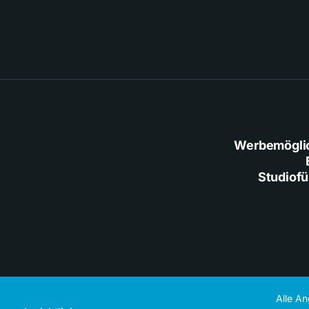
Werbemögli
Studiof
Alle A