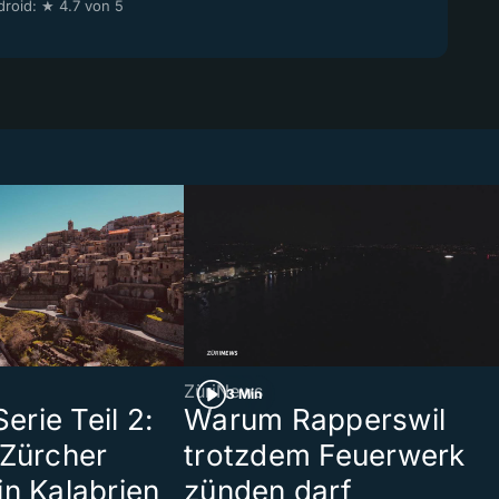
roid: ★ 4.7 von 5
ZüriNews
3 Min
rie Teil 2:
Warum Rapperswil
 Zürcher
trotzdem Feuerwerk
in Kalabrien
zünden darf