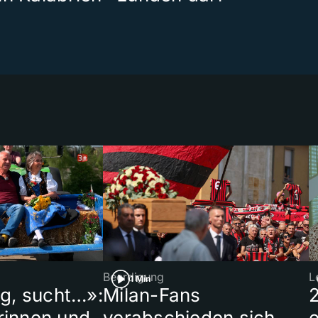
Beerdigung
L
1 Min
ig, sucht…»:
Milan-Fans
rinnen und
verabschieden sich