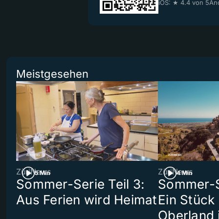
iOS: ★ 4.4 von 5
And
Meistgesehen
ZüriNews
ZüriNews
5 Min
4 Min
Sommer-Serie Teil 3:
Sommer-Se
Aus Ferien wird Heimat
Ein Stück
Oberland 