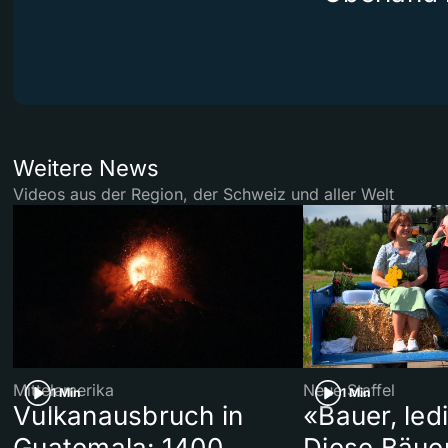
Weitere News
Videos aus der Region, der Schweiz und aller Welt
Mittelamerika
Neue Staffel
1 Min
1 Min
Vulkanausbruch in
«Bauer, led
Guatemala: 1400
Diese Bäue