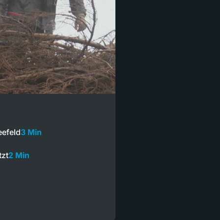
eefeld
3 Min
tzt
2 Min