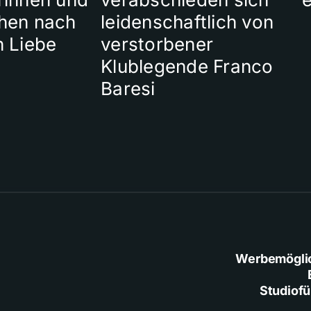
hen nach
leidenschaftlich von
n Liebe
verstorbener
Klublegende Franco
Baresi
Werbemögli
Studiof