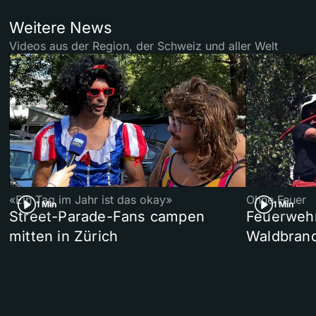
Weitere News
Videos aus der Region, der Schweiz und aller Welt
«Ein Tag im Jahr ist das okay»
Ohne Feuer
1 Min
1 Min
Street-Parade-Fans campen
Feuerwehr 
mitten in Zürich
Waldbrand