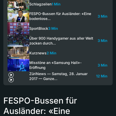
Schlagzeilen
1 Min
FESPO-Bussen für Ausländer: «Eine
3 Min
bodenlose…
SportBlock
3 Min
Über 900 Handygamer aus aller Welt
3 Min
zocken durch…
Kurznews
2 Min
Misstöne an «Samsung Hall»-
3 Min
Eröffnung
ZüriNews — Samstag, 28. Januar
12 Min
2017 — Ganze…
FESPO-Bussen für
Ausländer: «Eine