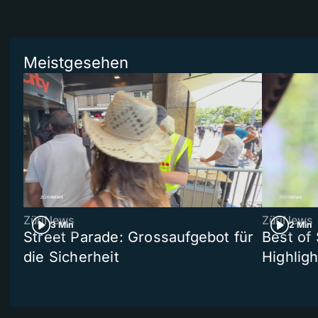
Meistgesehen
ZüriNews
ZüriNews
3 Min
2 Min
Street Parade: Grossaufgebot für
Best of 
die Sicherheit
Highligh