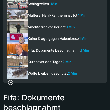
Schlagzeilen
1 Min
Malters: Hanf-Rentnerin ist tot
4 Min
Amokfahrer vor Gericht
3 Min
Keine Klage gegen Hakenkreuz
1 Min
Fifa: Dokumente beschlagnahmt
1 Min
Kurznews des Tages
2 Min
Wölfe bleiben geschützt
2 Min
Fifa: Dokumente
beschlagnahmt