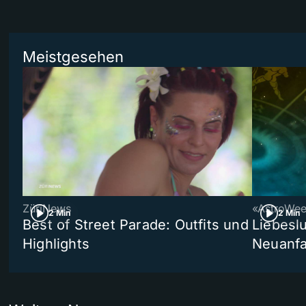
Meistgesehen
ZüriNews
«AstroWe
2 Min
2 Min
Best of Street Parade: Outfits und
Liebeslu
Highlights
Neuanf