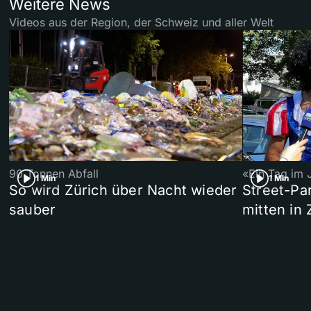
Weitere News
Videos aus der Region, der Schweiz und aller Welt
90 Tonnen Abfall
«Ein Tag im 
1 Min
1 Min
So wird Zürich über Nacht wieder
Street-P
sauber
mitten in 