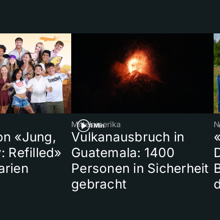
Mittelamerika
N
1 Min
on «Jung,
Vulkanausbruch in
«
: Refilled»
Guatemala: 1400
arien
Personen in Sicherheit
gebracht