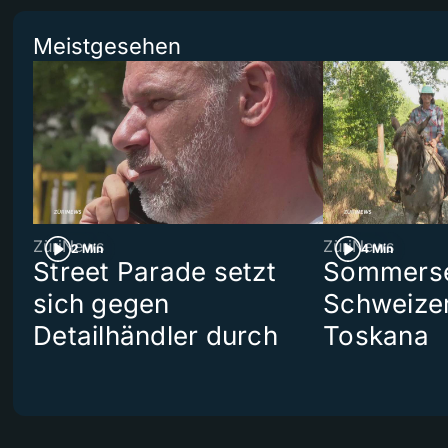
Meistgesehen
ZüriNews
ZüriNews
2 Min
4 Min
Street Parade setzt
Sommerser
sich gegen
Schweizer
Detailhändler durch
Toskana