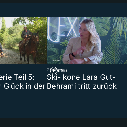
ZüriNews
3 Min
ie Teil 5:
Ski-Ikone Lara Gut-
 Glück in der
Behrami tritt zurück