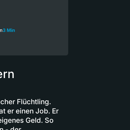
on
3 Min
ern
her Flüchtling.
at er einen Job. Er
eigenes Geld. So
n - der