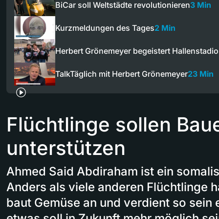
BiCar soll Weltstädte revolutionieren
3 Min
Kurzmeldungen des Tages
2 Min
Herbert Grönemeyer begeistert Hallenstadi
TalkTäglich mit Herbert Grönemeyer
23 Min
Flüchtlinge sollen Bau
unterstützen
Ahmed Said Abdiraham ist ein somalisc
Anders als viele anderen Flüchtlinge h
baut Gemüse an und verdient so sein 
etwas soll in Zukunft mehr möglich sei