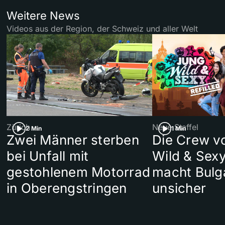
Weitere News
Videos aus der Region, der Schweiz und aller Welt
Zürich
Neue Staffel
2 Min
1 Min
Zwei Männer sterben
Die Crew v
bei Unfall mit
Wild & Sexy
gestohlenem Motorrad
macht Bulg
in Oberengstringen
unsicher