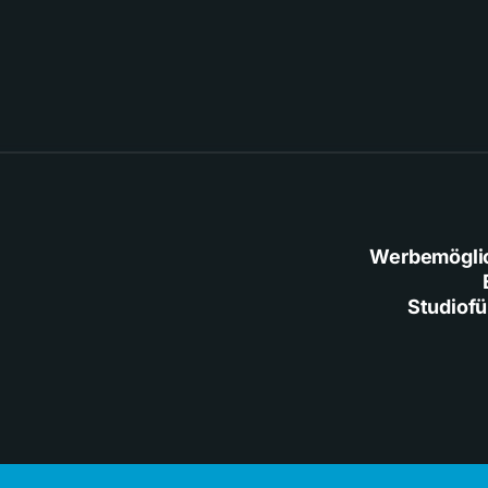
Werbemögli
Studiof