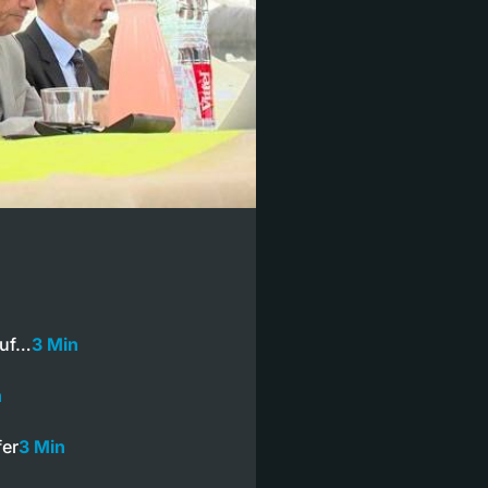
auf…
3 Min
n
fer
3 Min