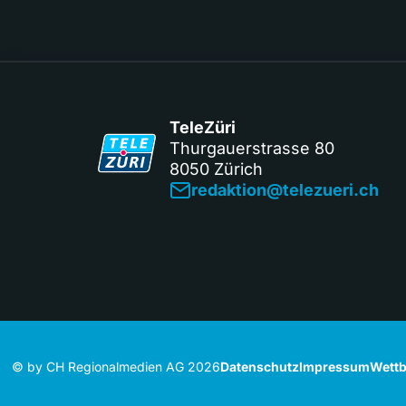
TeleZüri
Thurgauerstrasse 80
8050 Zürich
redaktion@telezueri.ch
© by CH Regionalmedien AG 2026
Datenschutz
Impressum
Wettb