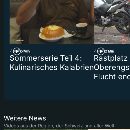
ZüriNews
ZüriNews
5 Min
2 Min
Sommerserie Teil 4:
Rastplatz
Kulinarisches Kalabrien
Oberengst
Flucht end
Weitere News
Videos aus der Region, der Schweiz und aller Welt