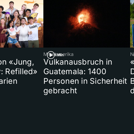
Mittelamerika
N
1 Min
on «Jung,
Vulkanausbruch in
«
: Refilled»
Guatemala: 1400
arien
Personen in Sicherheit
gebracht