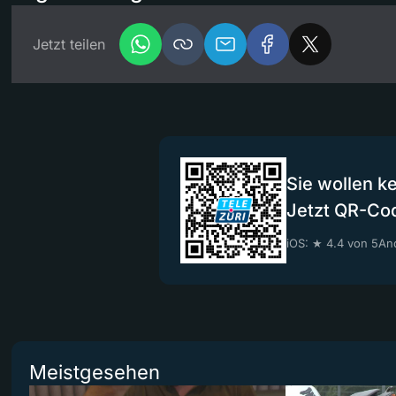
Jetzt teilen
Sie wollen k
Jetzt QR-Co
iOS: ★ 4.4 von 5
And
Meistgesehen