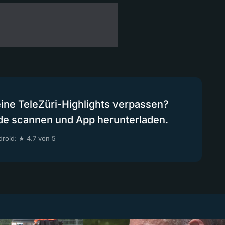
eine TeleZüri-Highlights verpassen?
de scannen und App herunterladen.
roid: ★ 4.7 von 5