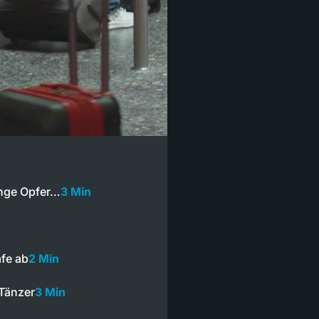
unge Opfer…
3 Min
afe ab
2 Min
 Tänzer
3 Min