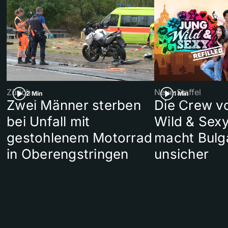
Zürich
Neue Staffel
2 Min
1 Min
Zwei Männer sterben
Die Crew v
bei Unfall mit
Wild & Sexy
gestohlenem Motorrad
macht Bulg
in Oberengstringen
unsicher