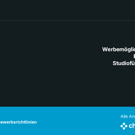
Werbemögli
Studiof
Alle A
ewerbsrichtlinien