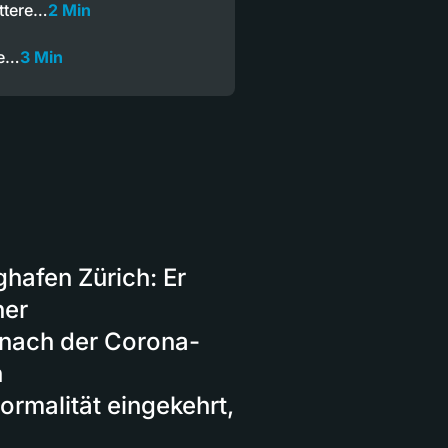
ittere…
2 Min
ge…
3 Min
ghafen Zürich: Er
ner
 nach der Corona-
n
rmalität eingekehrt,