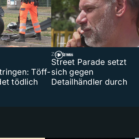
ZüriNews
2 Min
Street Parade setzt
ringen: Töff-
sich gegen
et tödlich
Detailhändler durch