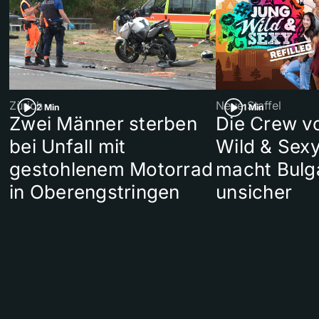
Zürich
Neue Staffel
2 Min
1 Min
Zwei Männer sterben
Die Crew v
bei Unfall mit
Wild & Sexy
gestohlenem Motorrad
macht Bulg
in Oberengstringen
unsicher