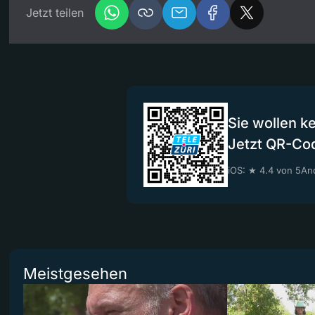
Jetzt teilen
Sie wollen k
Jetzt QR-Co
iOS: ★ 4.4 von 5
And
Meistgesehen