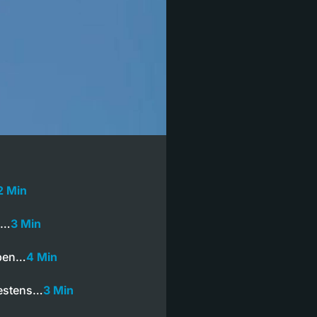
2 Min
n…
3 Min
lben…
4 Min
destens…
3 Min