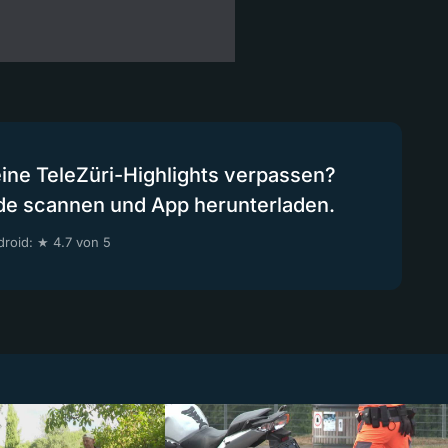
eine TeleZüri-Highlights verpassen?
de scannen und App herunterladen.
roid: ★ 4.7 von 5