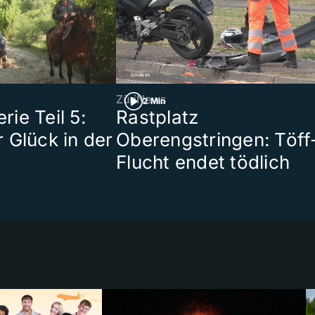
ZüriNews
2 Min
ie Teil 5:
Rastplatz
 Glück in der
Oberengstringen: Töff
Flucht endet tödlich