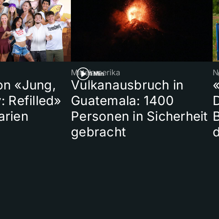
Mittelamerika
N
1 Min
on «Jung,
Vulkanausbruch in
«
: Refilled»
Guatemala: 1400
arien
Personen in Sicherheit
gebracht