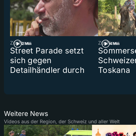
ZüriNews
ZüriNews
2 Min
4 Min
Street Parade setzt
Sommerser
sich gegen
Schweizer
Detailhändler durch
Toskana
Weitere News
Videos aus der Region, der Schweiz und aller Welt