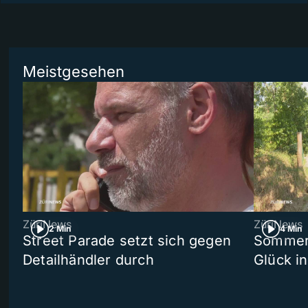
Meistgesehen
ZüriNews
ZüriNews
2 Min
4 Min
Street Parade setzt sich gegen
Sommers
Detailhändler durch
Glück i