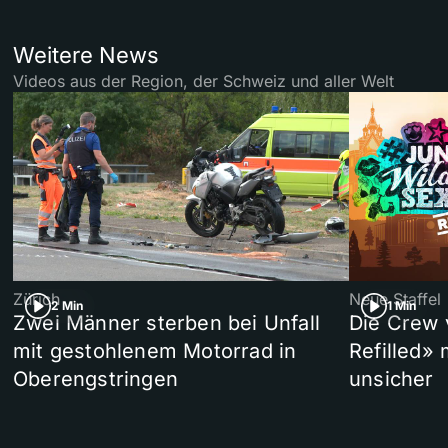
Weitere News
Videos aus der Region, der Schweiz und aller Welt
Zürich
Neue Staffel
2 Min
1 Min
Zwei Männer sterben bei Unfall
Die Crew 
mit gestohlenem Motorrad in
Refilled»
Oberengstringen
unsicher