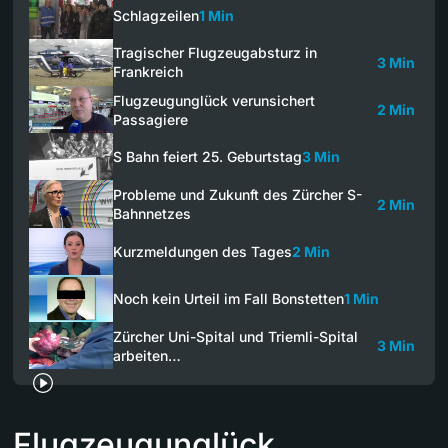
Schlagzeilen
1 Min
Tragischer Flugzeugabsturz in
3 Min
Frankreich
Flugzeugunglück verunsichert
2 Min
Passagiere
S Bahn feiert 25. Geburtstag
3 Min
Probleme und Zukunft des Zürcher S-
2 Min
Bahnnetzes
Kurzmeldungen des Tages
2 Min
Noch kein Urteil im Fall Bonstetten
1 Min
Zürcher Uni-Spital und Triemli-Spital
3 Min
arbeiten…
Flugzeugunglück