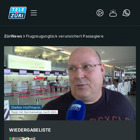
ZüriNews
Flugzeugunglück verunsichert Passagiere
WIEDERGABELISTE