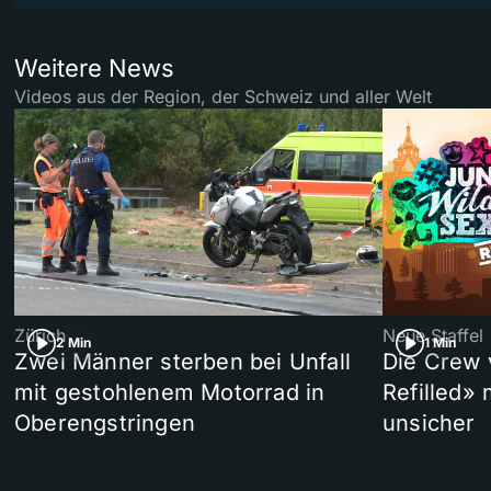
Weitere News
Videos aus der Region, der Schweiz und aller Welt
Zürich
Neue Staffel
2 Min
1 Min
Zwei Männer sterben bei Unfall
Die Crew 
mit gestohlenem Motorrad in
Refilled»
Oberengstringen
unsicher