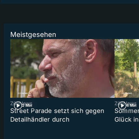
Meistgesehen
ZüriNews
ZüriNews
2 Min
4 Min
Street Parade setzt sich gegen
Sommers
Detailhändler durch
Glück i