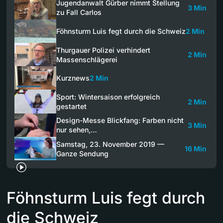
Jugendanwalt Gürber nimmt Stellung
3 Min
zu Fall Carlos
Föhnsturm Luis fegt durch die Schweiz
2 Min
Thurgauer Polizei verhindert
2 Min
Massenschlägerei
Kurznews
2 Min
Sport: Wintersaison erfolgreich
2 Min
gestartet
Design-Messe Blickfang: Farben nicht
3 Min
nur sehen,…
Samstag, 23. November 2019 —
16 Min
Ganze Sendung
Föhnsturm Luis fegt durch
die Schweiz