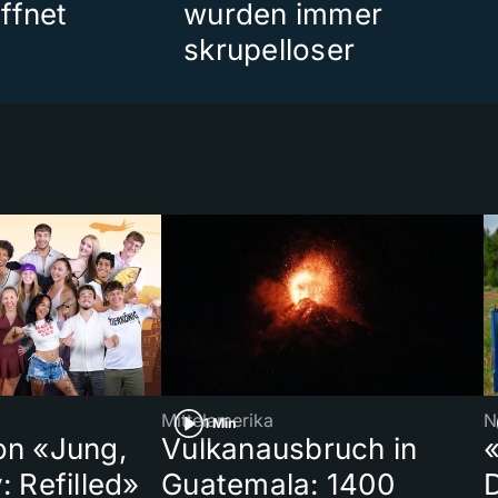
ffnet
wurden immer
skrupelloser
Mittelamerika
N
1 Min
on «Jung,
Vulkanausbruch in
«
: Refilled»
Guatemala: 1400