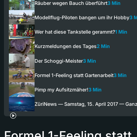
Räuber wegen Bauch überführt
3 Min
Modellflug-Piloten bangen um ihr Hobby
3 
Wer hat diese Tankstelle gerammt?
1 Min
Kurzmeldungen des Tages
2 Min
Der Schoggi-Meister
3 Min
Formel 1-Feeling statt Gartenarbeit
3 Min
Pimp my Aufsitzmäher!
3 Min
ZüriNews — Samstag, 15. April 2017 — Ga
Formel 1-Feeling statt