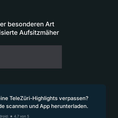
der besonderen Art
isierte Aufsitzmäher
eine TeleZüri-Highlights verpassen?
de scannen und App herunterladen.
roid: ★ 4.7 von 5