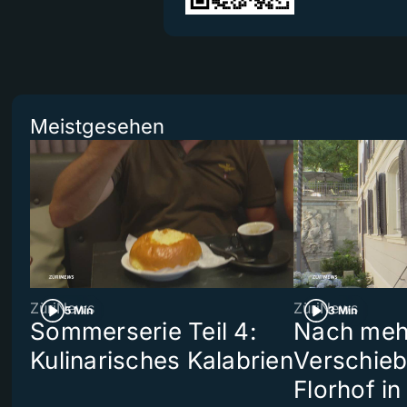
Meistgesehen
ZüriNews
ZüriNews
5 Min
3 Min
Sommerserie Teil 4:
Nach meh
Kulinarisches Kalabrien
Verschieb
Florhof in