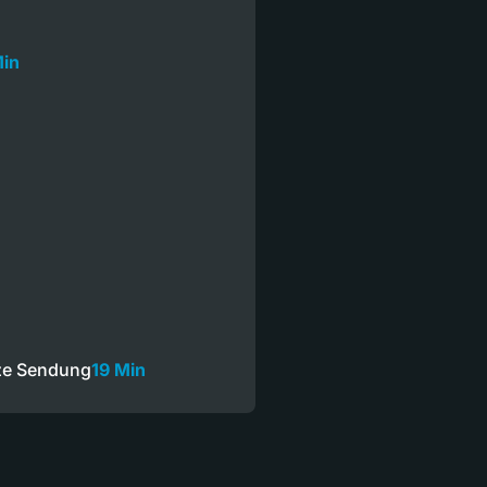
Min
nze Sendung
19 Min