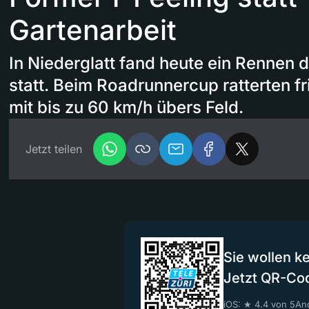
Gartenarbeit
In Niederglatt fand heute ein Rennen 
statt. Beim Roadrunnercup ratterten fr
mit bis zu 60 km/h übers Feld.
Jetzt teilen
Sie wollen k
Jetzt QR-Co
iOS: ★ 4.4 von 5
And