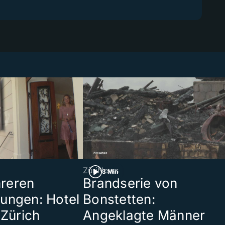
ZüriNews
3 Min
reren
Brandserie von
ungen: Hotel
Bonstetten:
 Zürich
Angeklagte Männer