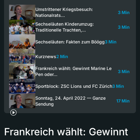
Umstrittener Kriegsbesuch:
3 Min
Nationalrats…
Sechseläuten Kinderumzug:
3 Min
Traditionelle Trachten,…
Sechseläuten: Fakten zum Böögg
3 Min
Kurznews
2 Min
Frankreich wählt: Gewinnt Marine Le
3 Min
Pen oder…
Sportblock: ZSC Lions und FC Zürich
3 Min
Sonntag, 24. April 2022 — Ganze
17 Min
Sendung
Frankreich wählt: Gewinnt