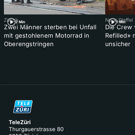
Zürich
Neue Staffel
2 Min
1 Min
Zwei Männer sterben bei Unfall
Die Crew 
mit gestohlenem Motorrad in
Refilled»
Oberengstringen
unsicher
TeleZüri
Thurgauerstrasse 80