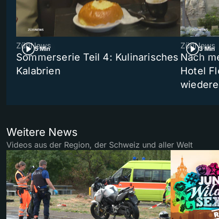
ZüriNews
ZüriNews
5 Min
3 Min
Sommerserie Teil 4: Kulinarisches
Nach me
Kalabrien
Hotel Fl
wiedere
Weitere News
Videos aus der Region, der Schweiz und aller Welt